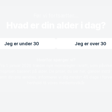
Før vi fortsætter...
Hvad er din alder i dag?
Jeg er under 30
Jeg er over 30
Hvorfor spørger vi?
Fra 1. januar 2026 træder nye momsregler i kraft, som påvirke
sprisen baseret på alder. De priser, du ser her, gælder indtil 
emt din pris ændres, informerer vi dig mindst 45 dage i forvej
henhold til vores medlemsvilkår.