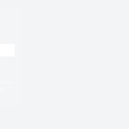
r
videre.
en, i