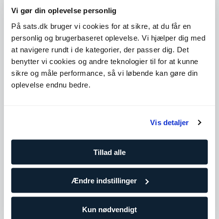
sundhed
Vi gør din oplevelse personlig
Har arbejdet med mange forskellige menensker og
mål
På sats.dk bruger vi cookies for at sikre, at du får en
Yderligere kompetencer såsom ernæring, sundhed og
personlig og brugerbaseret oplevelse. Vi hjælper dig med
livsstil
at navigere rundt i de kategorier, der passer dig. Det
Et godt valg hvis du vil have en med mere erfaring og
viden
benytter vi cookies og andre teknologier til for at kunne
sikre og måle performance, så vi løbende kan gøre din
Level 4
oplevelse endnu bedre.
Udvid
Antal træninger
Vis detaljer
10 klip
859,90
Tillad alle
DKK/pr. træning
Træn oftere for at holde dig på rette spor og tilpas hen ad
vejen efter behov. Vælg denne pakke, hvis du allerede
Ændre indstillinger
træner regelmæssigt eller i gruppetimer.
Kun nødvendigt
25 klip