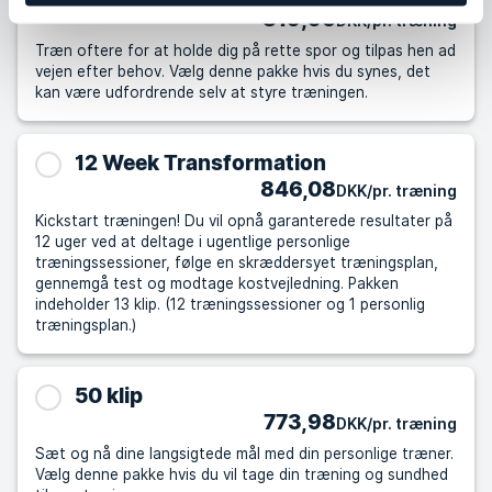
819,96
DKK/pr. træning
Træn oftere for at holde dig på rette spor og tilpas hen ad
vejen efter behov. Vælg denne pakke hvis du synes, det
kan være udfordrende selv at styre træningen.
12 Week Transformation
846,08
DKK/pr. træning
Kickstart træningen! Du vil opnå garanterede resultater på
12 uger ved at deltage i ugentlige personlige
træningssessioner, følge en skræddersyet træningsplan,
gennemgå test og modtage kostvejledning. Pakken
indeholder 13 klip. (12 træningssessioner og 1 personlig
træningsplan.)
50 klip
773,98
DKK/pr. træning
Sæt og nå dine langsigtede mål med din personlige træner.
Vælg denne pakke hvis du vil tage din træning og sundhed