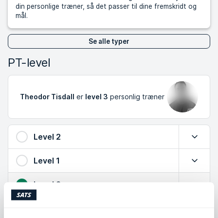
din personlige træner, så det passer til dine fremskridt og
mål.
Se alle typer
PT-level
Theodor Tisdall
er
level 3
personlig træner
Level 2
Udvid
Level 1
Udvid
Level 3
Luk
Stor viden om tryg træning, effektive øvelser og