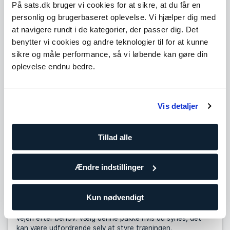
På sats.dk bruger vi cookies for at sikre, at du får en
personlig og brugerbaseret oplevelse. Vi hjælper dig med
Level 3
Udvid
at navigere rundt i de kategorier, der passer dig. Det
benytter vi cookies og andre teknologier til for at kunne
Level 4
Udvid
sikre og måle performance, så vi løbende kan gøre din
oplevelse endnu bedre.
Antal træninger
10 klip
Vis detaljer
729,90
DKK/pr. træning
Træn oftere for at holde dig på rette spor og tilpas hen ad
Tillad alle
vejen efter behov. Vælg denne pakke, hvis du allerede
træner regelmæssigt eller i gruppetimer.
Ændre indstillinger
25 klip
687,96
DKK/pr. træning
Kun nødvendigt
Træn oftere for at holde dig på rette spor og tilpas hen ad
vejen efter behov. Vælg denne pakke hvis du synes, det
kan være udfordrende selv at styre træningen.