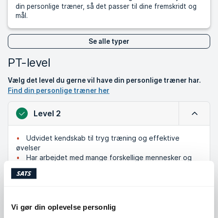
din personlige træner, så det passer til dine fremskridt og
mål.
Se alle typer
PT-level
Vælg det level du gerne vil have din personlige træner har.
Find din personlige træner her
Level 2
Luk
Udvidet kendskab til tryg træning og effektive
øvelser
Har arbejdet med mange forskellige mennesker og
mål
Et godt valg hvis du vil have en kombination af teori
og praktisk erfaring
Vi gør din oplevelse personlig
Level 1
Udvid