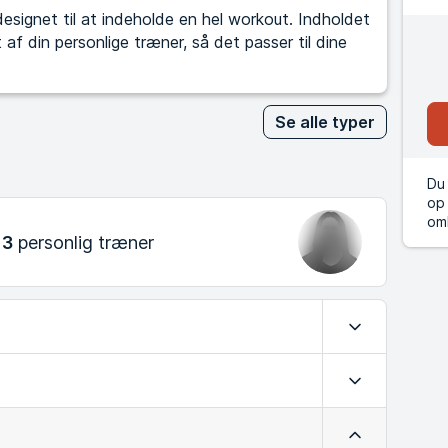
signet til at indeholde en hel workout. Indholdet
af din personlige træner, så det passer til dine
Se alle typer
Du 
op 
om
 3
personlig træner
Udvid
Udvid
Luk