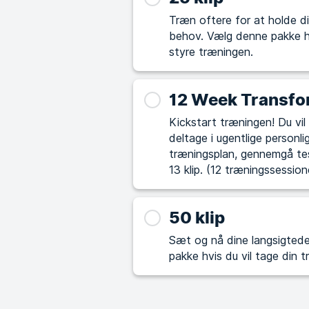
Træn oftere for at holde di
behov. Vælg denne pakke hvis du synes, det kan være udfordrende selv at
styre træningen.
12 Week Transfo
Kickstart træningen! Du vil opnå garanterede resultater på 12 uger ved at
deltage i ugentlige personl
træningsplan, gennemgå te
13 klip. (12 træningssession
50 klip
Sæt og nå dine langsigtede mål 
pakke hvis du vil tage din 