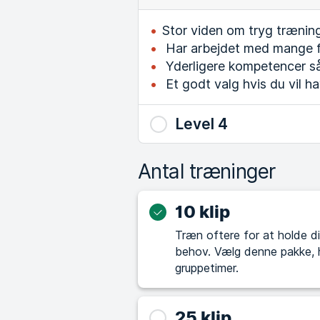
Stor viden om tryg trænin
Har arbejdet med mange f
Yderligere kompetencer så
Et godt valg hvis du vil h
Level 4
Antal træninger
10 klip
Træn oftere for at holde di
behov. Vælg denne pakke, hvis du allerede træner regelmæssigt eller i
gruppetimer.
25 klip