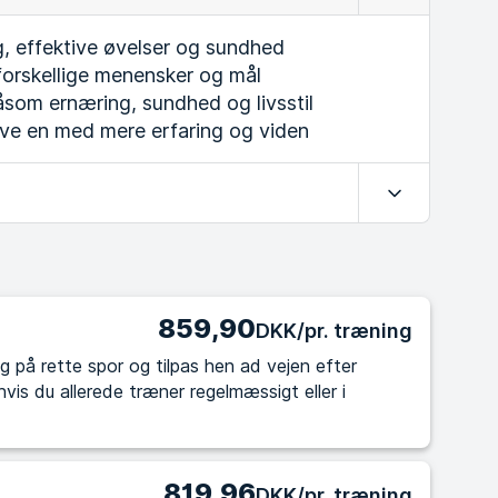
g, effektive øvelser og sundhed
orskellige menensker og mål
som ernæring, sundhed og livsstil
ave en med mere erfaring og viden
Udvid
859,90
DKK/pr. træning
g på rette spor og tilpas hen ad vejen efter
819,96
DKK/pr. træning