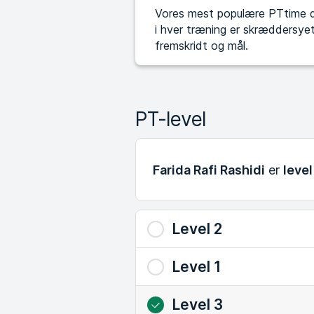
Vores mest populære PTtime de
i hver træning er skræddersyet 
fremskridt og mål.
PT-level
Farida Rafi Rashidi
er
level
Level 2
Level 1
Level 3