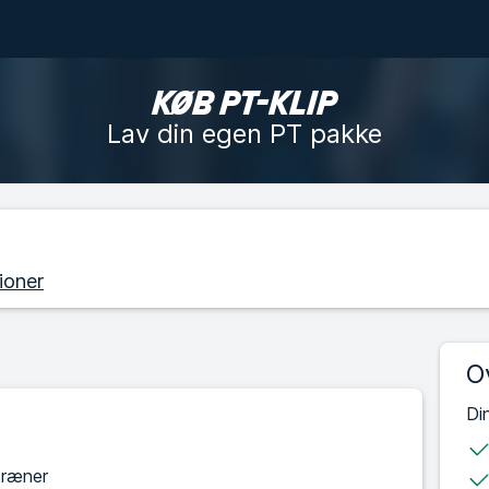
KØB PT-KLIP
Lav din egen PT pakke
ioner
O
Di
træner