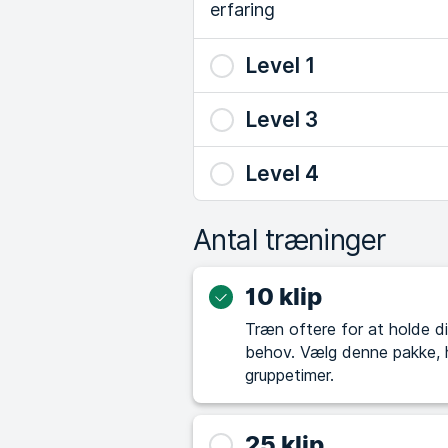
erfaring
Level 1
Level 3
Level 4
Antal træninger
10 klip
Træn oftere for at holde di
behov. Vælg denne pakke, hvis du allerede træner regelmæssigt eller i
gruppetimer.
25 klip