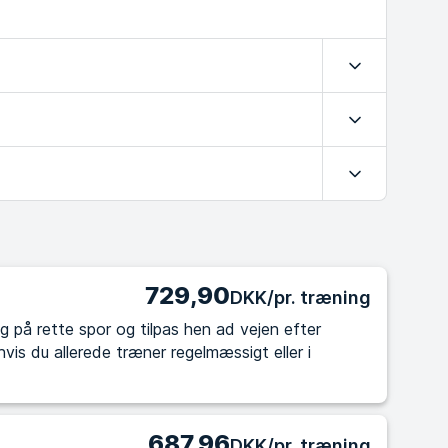
Udvid
Udvid
Udvid
729,90
DKK/pr. træning
g på rette spor og tilpas hen ad vejen efter
687,96
DKK/pr. træning