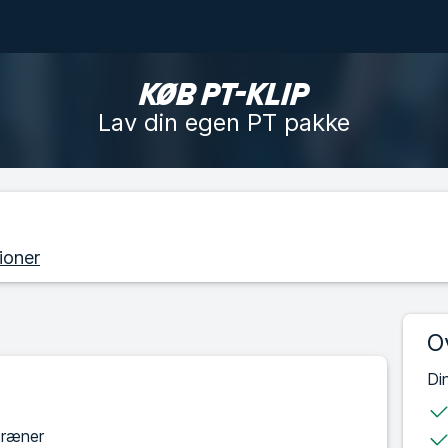
KØB PT-KLIP
Lav din egen PT pakke
ioner
O
Di
træner