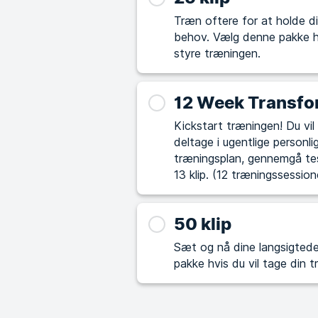
Træn oftere for at holde di
behov. Vælg denne pakke hvis du synes, det kan være udfordrende selv at
styre træningen.
12 Week Transfo
Kickstart træningen! Du vil opnå garanterede resultater på 12 uger ved at
deltage i ugentlige personl
træningsplan, gennemgå te
13 klip. (12 træningssession
50 klip
Sæt og nå dine langsigtede mål 
pakke hvis du vil tage din 