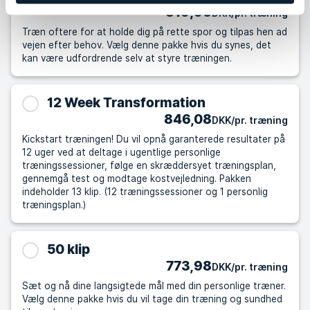
819,96
DKK/pr. træning
Træn oftere for at holde dig på rette spor og tilpas hen ad
vejen efter behov. Vælg denne pakke hvis du synes, det
kan være udfordrende selv at styre træningen.
12 Week Transformation
846,08
DKK/pr. træning
Kickstart træningen! Du vil opnå garanterede resultater på
12 uger ved at deltage i ugentlige personlige
træningssessioner, følge en skræddersyet træningsplan,
gennemgå test og modtage kostvejledning. Pakken
indeholder 13 klip. (12 træningssessioner og 1 personlig
træningsplan.)
50 klip
773,98
DKK/pr. træning
Sæt og nå dine langsigtede mål med din personlige træner.
Vælg denne pakke hvis du vil tage din træning og sundhed