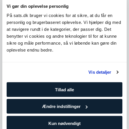
sundhed
Vi gør din oplevelse personlig
Har arbejdet med mange forskellige menensker og
mål
På sats.dk bruger vi cookies for at sikre, at du får en
Yderligere kompetencer såsom ernæring, sundhed og
personlig og brugerbaseret oplevelse. Vi hjælper dig med
livsstil
at navigere rundt i de kategorier, der passer dig. Det
Et godt valg hvis du vil have en med mere erfaring og
viden
benytter vi cookies og andre teknologier til for at kunne
sikre og måle performance, så vi løbende kan gøre din
Level 4
oplevelse endnu bedre.
Udvid
Antal træninger
Vis detaljer
10 klip
859,90
Tillad alle
DKK/pr. træning
Træn oftere for at holde dig på rette spor og tilpas hen ad
vejen efter behov. Vælg denne pakke, hvis du allerede
Ændre indstillinger
træner regelmæssigt eller i gruppetimer.
Kun nødvendigt
25 klip