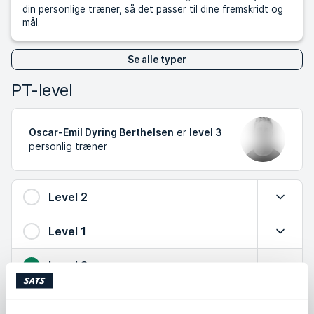
din personlige træner, så det passer til dine fremskridt og
mål.
Se alle typer
PT-level
Oscar-Emil Dyring Berthelsen
er
level 3
personlig træner
Level 2
Udvid
Level 1
Udvid
Level 3
Luk
Stor viden om tryg træning, effektive øvelser og