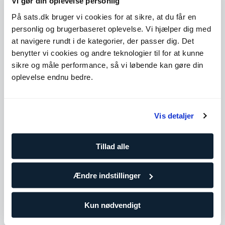
Vi gør din oplevelse personlig
På sats.dk bruger vi cookies for at sikre, at du får en
Level 1
Udvid
personlig og brugerbaseret oplevelse. Vi hjælper dig med
at navigere rundt i de kategorier, der passer dig. Det
Level 3
Udvid
benytter vi cookies og andre teknologier til for at kunne
sikre og måle performance, så vi løbende kan gøre din
Level 4
Udvid
oplevelse endnu bedre.
Antal træninger
Vis detaljer
10 klip
729,90
DKK/pr. træning
Tillad alle
Træn oftere for at holde dig på rette spor og tilpas hen ad
vejen efter behov. Vælg denne pakke, hvis du allerede
træner regelmæssigt eller i gruppetimer.
Ændre indstillinger
25 klip
Kun nødvendigt
687,96
DKK/pr. træning