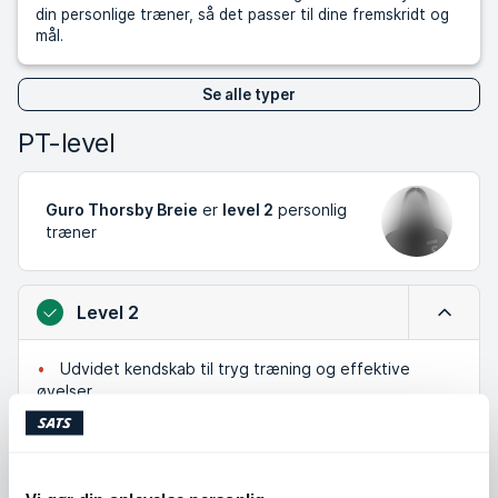
din personlige træner, så det passer til dine fremskridt og
mål.
Se alle typer
PT-level
Guro Thorsby Breie
er
level 2
personlig
træner
Level 2
Luk
Udvidet kendskab til tryg træning og effektive
øvelser
Har arbejdet med mange forskellige mennesker og
mål
Et godt valg hvis du vil have en kombination af teori
og praktisk erfaring