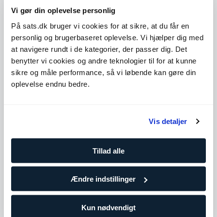
sundhed
Vi gør din oplevelse personlig
Har arbejdet med mange forskellige menensker og
mål
På sats.dk bruger vi cookies for at sikre, at du får en
Yderligere kompetencer såsom ernæring, sundhed og
personlig og brugerbaseret oplevelse. Vi hjælper dig med
livsstil
at navigere rundt i de kategorier, der passer dig. Det
Et godt valg hvis du vil have en med mere erfaring og
viden
benytter vi cookies og andre teknologier til for at kunne
sikre og måle performance, så vi løbende kan gøre din
Level 4
oplevelse endnu bedre.
Udvid
Antal træninger
Vis detaljer
10 klip
859,90
Tillad alle
DKK/pr. træning
Træn oftere for at holde dig på rette spor og tilpas hen ad
vejen efter behov. Vælg denne pakke, hvis du allerede
Ændre indstillinger
træner regelmæssigt eller i gruppetimer.
Kun nødvendigt
25 klip