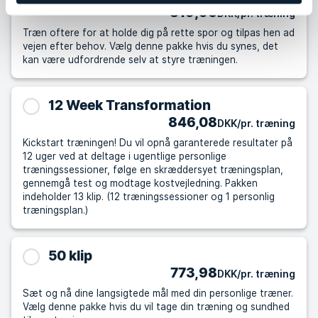
819,96
DKK/pr. træning
Træn oftere for at holde dig på rette spor og tilpas hen ad
vejen efter behov. Vælg denne pakke hvis du synes, det
kan være udfordrende selv at styre træningen.
12 Week Transformation
846,08
DKK/pr. træning
Kickstart træningen! Du vil opnå garanterede resultater på
12 uger ved at deltage i ugentlige personlige
træningssessioner, følge en skræddersyet træningsplan,
gennemgå test og modtage kostvejledning. Pakken
indeholder 13 klip. (12 træningssessioner og 1 personlig
træningsplan.)
50 klip
773,98
DKK/pr. træning
Sæt og nå dine langsigtede mål med din personlige træner.
Vælg denne pakke hvis du vil tage din træning og sundhed