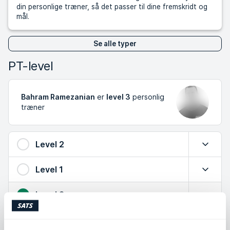
din personlige træner, så det passer til dine fremskridt og
mål.
Se alle typer
PT-level
Bahram Ramezanian
er
level 3
personlig
træner
Level 2
Udvid
Level 1
Udvid
Level 3
Luk
Stor viden om tryg træning, effektive øvelser og