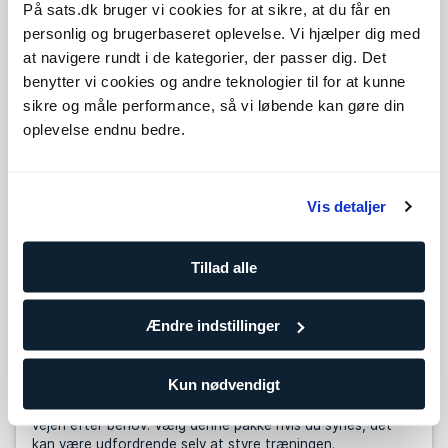
På sats.dk bruger vi cookies for at sikre, at du får en
personlig og brugerbaseret oplevelse. Vi hjælper dig med
Level 3
Udvid
at navigere rundt i de kategorier, der passer dig. Det
benytter vi cookies og andre teknologier til for at kunne
Level 4
Udvid
sikre og måle performance, så vi løbende kan gøre din
oplevelse endnu bedre.
Antal træninger
10 klip
Vis detaljer
729,90
DKK/pr. træning
Træn oftere for at holde dig på rette spor og tilpas hen ad
Tillad alle
vejen efter behov. Vælg denne pakke, hvis du allerede
træner regelmæssigt eller i gruppetimer.
Ændre indstillinger
25 klip
687,96
DKK/pr. træning
Kun nødvendigt
Træn oftere for at holde dig på rette spor og tilpas hen ad
vejen efter behov. Vælg denne pakke hvis du synes, det
kan være udfordrende selv at styre træningen.