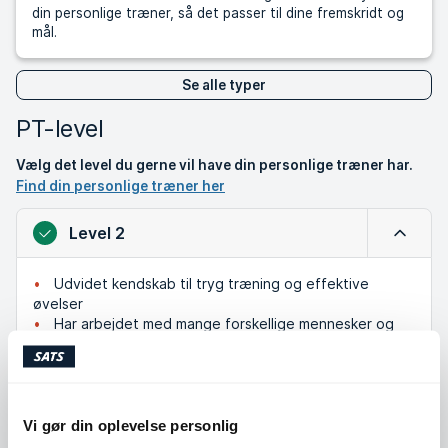
din personlige træner, så det passer til dine fremskridt og
mål.
Se alle typer
PT-level
Vælg det level du gerne vil have din personlige træner har.
Find din personlige træner her
Level 2
Luk
Udvidet kendskab til tryg træning og effektive
øvelser
Har arbejdet med mange forskellige mennesker og
mål
Et godt valg hvis du vil have en kombination af teori
og praktisk erfaring
Vi gør din oplevelse personlig
Level 1
Udvid