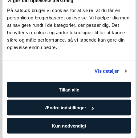
Vi gør din oplevelse personlig
På sats.dk bruger vi cookies for at sikre, at du får en
Level 1
Udvid
personlig og brugerbaseret oplevelse. Vi hjælper dig med
at navigere rundt i de kategorier, der passer dig. Det
Level 3
Udvid
benytter vi cookies og andre teknologier til for at kunne
sikre og måle performance, så vi løbende kan gøre din
Level 4
Udvid
oplevelse endnu bedre.
Antal træninger
Vis detaljer
10 klip
729,90
DKK/pr. træning
Tillad alle
Træn oftere for at holde dig på rette spor og tilpas hen ad
vejen efter behov. Vælg denne pakke, hvis du allerede
træner regelmæssigt eller i gruppetimer.
Ændre indstillinger
25 klip
Kun nødvendigt
687,96
DKK/pr. træning