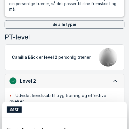
din personlige træner, så det passer til dine fremskridt og
mål.
Se alle typer
PT-level
Camilla Bäck
er
level 2
personlig træner
Level 2
Luk
Udvidet kendskab til tryg træning og effektive
øvelser
Har arbejdet med mange forskellige mennesker og
mål
Et godt valg hvis du vil have en kombination af teori
og praktisk erfaring