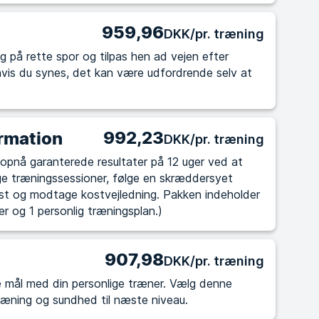
959,96
DKK/pr. træning
g på rette spor og tilpas hen ad vejen efter
992,23
rmation
DKK/pr. træning
ige træningssessioner, følge en skræddersyet
st og modtage kostvejledning. Pakken indeholder
er og 1 personlig træningsplan.)
907,98
DKK/pr. træning
med din personlige træner. Vælg denne
træning og sundhed til næste niveau.