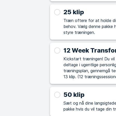
25 klip
Træn oftere for at holde di
behov. Vælg denne pakke hvis du synes, det kan være udfordrende selv at
styre træningen.
12 Week Transfo
Kickstart træningen! Du vil opnå garanterede resultater på 12 uger ved at
deltage i ugentlige personl
træningsplan, gennemgå te
13 klip. (12 træningssession
50 klip
Sæt og nå dine langsigtede mål 
pakke hvis du vil tage din 