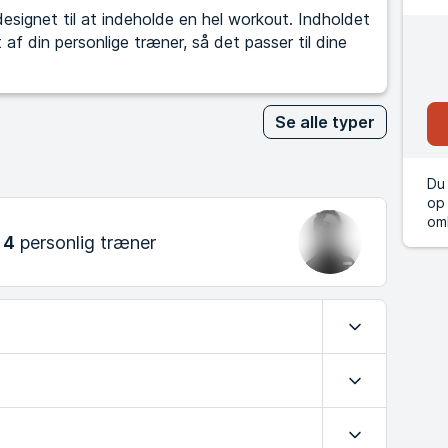
signet til at indeholde en hel workout. Indholdet
af din personlige træner, så det passer til dine
Se alle typer
Du 
op 
om
 4
personlig træner
Udvid
Udvid
Udvid