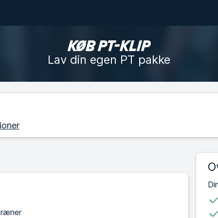
KØB PT-KLIP
Lav din egen PT pakke
ioner
O
Di
træner