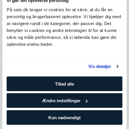
Vi gør din oplevelse personlig
På sats.dk bruger vi cookies for at sikre, at du får en
Level 1
Udvid
personlig og brugerbaseret oplevelse. Vi hjælper dig med
at navigere rundt i de kategorier, der passer dig. Det
Level 3
Udvid
benytter vi cookies og andre teknologier til for at kunne
sikre og måle performance, så vi løbende kan gøre din
Level 4
Udvid
oplevelse endnu bedre.
Antal træninger
Vis detaljer
10 klip
729,90
DKK/pr. træning
Tillad alle
Træn oftere for at holde dig på rette spor og tilpas hen ad
vejen efter behov. Vælg denne pakke, hvis du allerede
træner regelmæssigt eller i gruppetimer.
Ændre indstillinger
25 klip
Kun nødvendigt
687,96
DKK/pr. træning