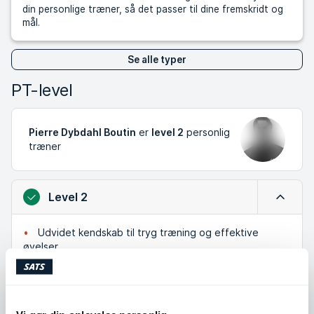
din personlige træner, så det passer til dine fremskridt og
mål.
Se alle typer
PT-level
Pierre Dybdahl Boutin
er
level 2
personlig
træner
Level 2
Luk
Udvidet kendskab til tryg træning og effektive
øvelser
Har arbejdet med mange forskellige mennesker og
mål
Et godt valg hvis du vil have en kombination af teori
og praktisk erfaring