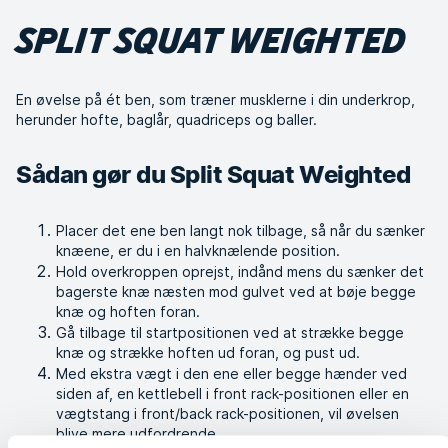
SPLIT SQUAT WEIGHTED
En øvelse på ét ben, som træner musklerne i din underkrop,
herunder hofte, baglår, quadriceps og baller.
Sådan gør du Split Squat Weighted
Placer det ene ben langt nok tilbage, så når du sænker
knæene, er du i en halvknælende position.
Hold overkroppen oprejst, indånd mens du sænker det
bagerste knæ næsten mod gulvet ved at bøje begge
knæ og hoften foran.
Gå tilbage til startpositionen ved at strække begge
knæ og strække hoften ud foran, og pust ud.
Med ekstra vægt i den ene eller begge hænder ved
siden af, en kettlebell i front rack-positionen eller en
vægtstang i front/back rack-positionen, vil øvelsen
blive mere udfordrende.