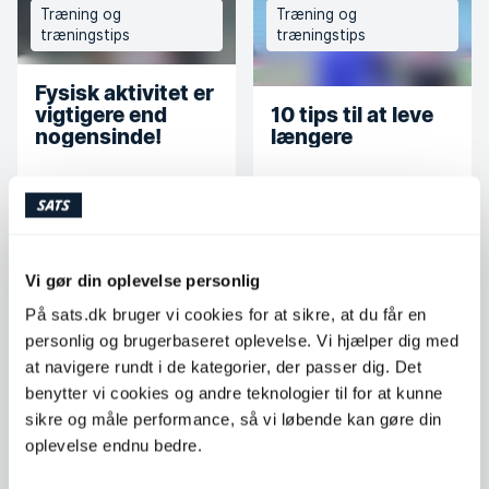
Træning og
Træning og
træningstips
træningstips
Fysisk aktivitet er
vigtigere end
10 tips til at leve
nogensinde!
længere
Træning og
Træning og
træningstips
træningstips
Vi gør din oplevelse personlig
På sats.dk bruger vi cookies for at sikre, at du får en
11 tips til dig, der
Derfor bør du
gerne vil komme i
personlig og brugerbaseret oplevelse. Vi hjælper dig med
træne sammen
gang med
at navigere rundt i de kategorier, der passer dig. Det
med andre
træningen
benytter vi cookies og andre teknologier til for at kunne
sikre og måle performance, så vi løbende kan gøre din
oplevelse endnu bedre.