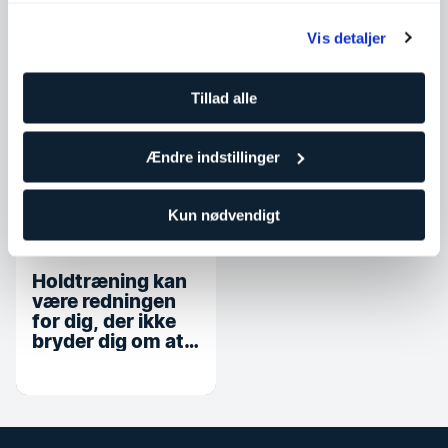
Træning og
Træning og
træningstips
træningstips
Vis detaljer
Træningstips
Sådan får du nye,
som faktisk får
Tillad alle
sunde vaner
dig op fra sofaen
Ændre indstillinger
Træning og
Kun nødvendigt
træningstips
Holdtræning kan
være redningen
for dig, der ikke
bryder dig om at
træne