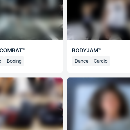
COMBAT™
BODYJAM™
o
Boxing
Dance
Cardio