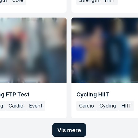
gth
Core
Strength
HIIT
ng FTP Test
Cycling HIIT​
ng
Cardio
Event
Cardio
Cycling
HIIT
Vis mere