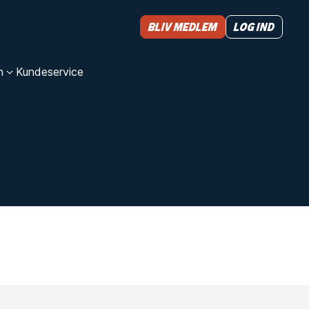
Bliv medlem
Log ind
n
Kundeservice