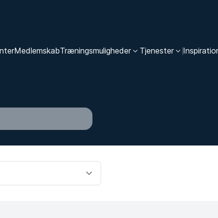
nter
Medlemskab
Træningsmuligheder
Tjenester
Inspiratio