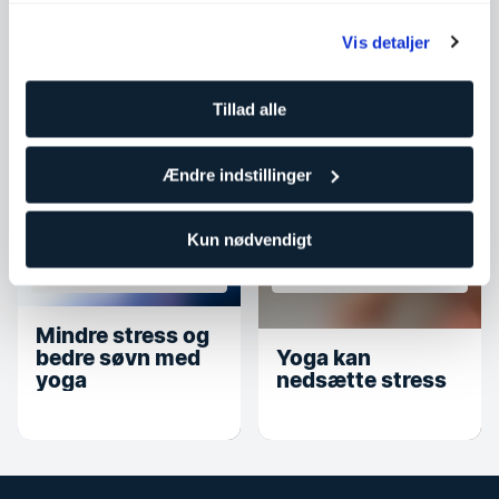
Træning og
Træning og
Vis detaljer
træningstips
træningstips
Derfor er det
Tillad alle
Yoga - den
vigtigt at træne
ultimative guide
fleksibilitet
Ændre indstillinger
Kun nødvendigt
Træning og
Træning og
træningstips
træningstips
Mindre stress og
bedre søvn med
Yoga kan
yoga
nedsætte stress