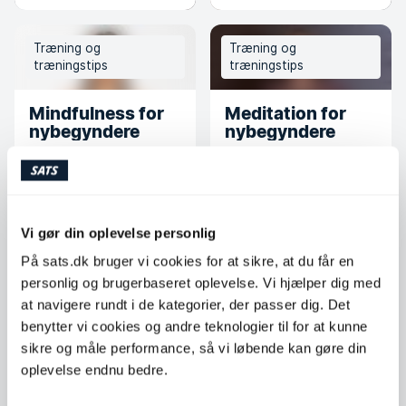
Træning og
Træning og
træningstips
træningstips
Mindfulness for
Meditation for
nybegyndere
nybegyndere
Træning og
Træning og
Vi gør din oplevelse personlig
træningstips
træningstips
På sats.dk bruger vi cookies for at sikre, at du får en
Træk vejret – og
personlig og brugerbaseret oplevelse. Vi hjælper dig med
jeg skal fortælle
at navigere rundt i de kategorier, der passer dig. Det
dig, hvordan du
Reducer hedeture
benytter vi cookies og andre teknologier til for at kunne
har det
med yoga
sikre og måle performance, så vi løbende kan gøre din
oplevelse endnu bedre.