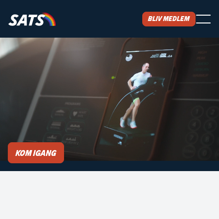
Bliv medlem
SATS ONLINE
HJEMMETRÆNING
Velkommen til Nordens største digitale
træningsbibliotek! SATS Online gør hjemmetræning
nemmere med adgang til øvelser, du kan udføre
derhjemme, på ferie eller hvor det passer dig.
Kom igang