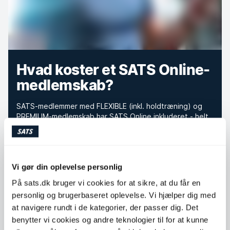
Hvad koster et SATS Online-
medlemskab?
SATS-medlemmer med FLEXIBLE (inkl. holdtræning) og
PREMIUM-medlemskab har SATS Online inkluderet - helt
gratis.
Er du Ikke SATS-medlem?
Prøv vores App gratis i 14 dage!* 199 kr. om måneden
Vi gør din oplevelse personlig
efter den gratis prøveperiode.
På sats.dk bruger vi cookies for at sikre, at du får en
*Tilbuddet gælder kun for nye medlemmer, som ikke
personlig og brugerbaseret oplevelse. Vi hjælper dig med
tidligere har brugt deres prøveperiode. Uden binding.
at navigere rundt i de kategorier, der passer dig. Det
benytter vi cookies og andre teknologier til for at kunne
Kom igang