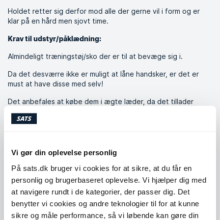
Holdet retter sig derfor mod alle der gerne vil i form og er
klar på en hård men sjovt time.
Krav til udstyr/påklædning:
Almindeligt træningstøj/sko der er til at bevæge sig i.
Da det desværre ikke er muligt at låne handsker, er det er
must at have disse med selv!
Det anbefales at købe dem i ægte læder, da det tillader
hænderne at “ånde” og med tiden tilpasser sig den enkelte.
Håndbind kan med fordel også benyttes, men disse er ikke er
krav eller must.
Vi gør din oplevelse personlig
Nippon Sport (fysisk butik på Vesterbrogade) giver 10% rabat
ved forvisning af SATS medlemskab.
På sats.dk bruger vi cookies for at sikre, at du får en
personlig og brugerbaseret oplevelse. Vi hjælper dig med
at navigere rundt i de kategorier, der passer dig. Det
benytter vi cookies og andre teknologier til for at kunne
sikre og måle performance, så vi løbende kan gøre din