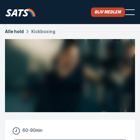
Bliv medlem
Alle hold
Kickboxing
60-90min