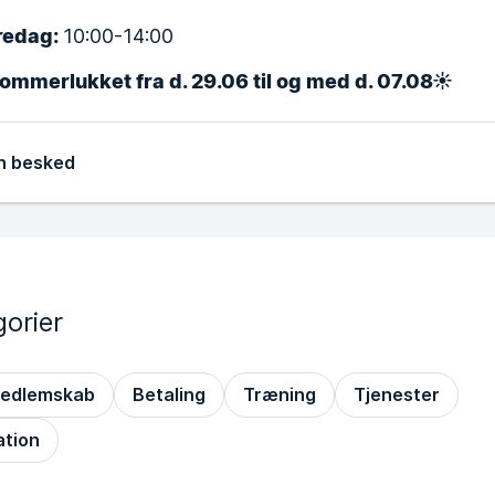
redag:
10:00-14:00
Sommerlukket fra d. 29.06 til og med d. 07.08☀️
n besked
orier
edlemskab
Betaling
Træning
Tjenester
ation