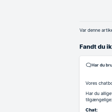
Var denne artik
Fandt du ik
Har du bru
Vores chatbot
Har du allig
tilgængelige
Chat: