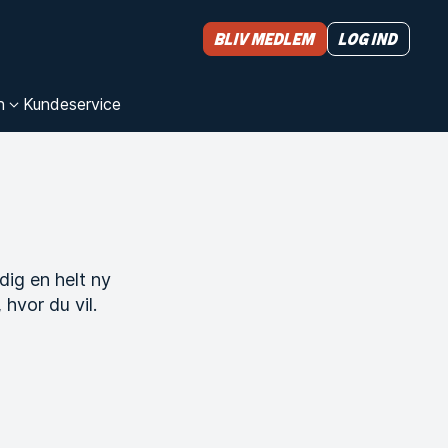
Bliv medlem
Log ind
n
Kundeservice
dig en helt ny
 hvor du vil.