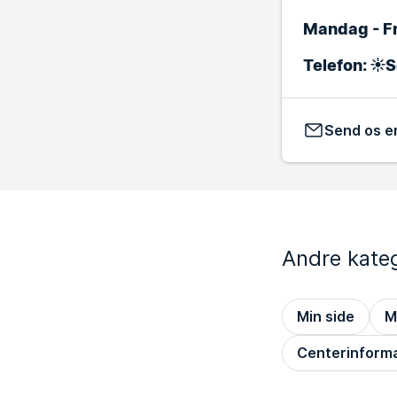
Mandag - F
Telefon: ☀️
Send os e
Andre kateg
Min side
M
Centerinform