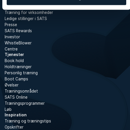
Om SATS
SATS
Træning for virksomheder
Ledige stillinger i SATS
Presse
SATS Rewards
Investor
WhistleBlower
Centre
Tjenester
Book hold
Holdtræninger
Personlig træning
Boot Camps
Øvelser
Træningsområdet
SATS Online
Træningsprogrammer
Løb
Inspiration
Træning og træningstips
Opskrifter