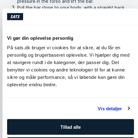
pressure in the torso and lift the bar.
Pull the bar close to your body, with a straight back,
until you stand completely straightened. With control
lower the bar back to the ground and repeat.
Lignende øvelser
Vi gør din oplevelse personlig
På sats.dk bruger vi cookies for at sikre, at du får en
personlig og brugerbaseret oplevelse. Vi hjælper dig med
at navigere rundt i de kategorier, der passer dig. Det
benytter vi cookies og andre teknologier til for at kunne
sikre og måle performance, så vi løbende kan gøre din
oplevelse endnu bedre.
Vis detaljer
Cobra
Seated Spinal Twist
Skuldre
Core
Bryst
Ben og glutes
Ryg
Tillad alle