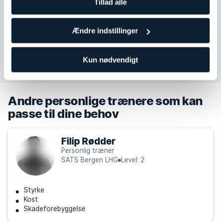
Tillad alle
Lørdag
Ikke tilgængelig
Søndag
Ikke tilgængelig
Ændre indstillinger
Kontakt Benedicte Nesheim Haukås
Kun nødvendigt
Andre personlige trænere som kan
passe til dine behov
Filip Rødder
Personlig træner
SATS Bergen LHG
Level: 2
Styrke
Kost
Skadeforebyggelse