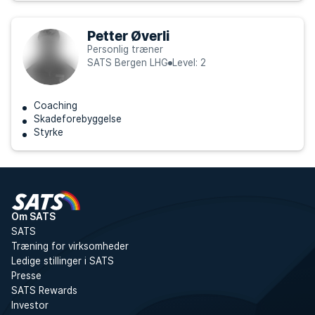
Petter Øverli
Personlig træner
SATS Bergen LHG
Level: 2
Coaching
Skadeforebyggelse
Styrke
Om SATS
SATS
Træning for virksomheder
Ledige stillinger i SATS
Presse
SATS Rewards
Investor