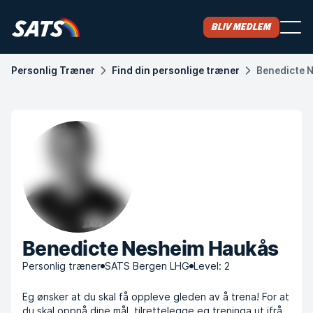
Bliv medlem
Personlig Træner
Find din personlige træner
Benedicte 
Benedicte Nesheim Haukås
Personlig træner
SATS Bergen LHG
Level: 2
Eg ønsker at du skal få oppleve gleden av å trena! For at
du skal oppnå dine mål, tilrettelegge eg treninga ut ifrå