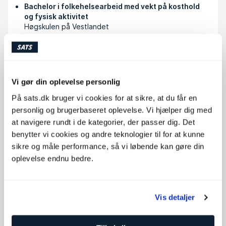
Bachelor i folkehelsearbeid med vekt på kosthold
og fysisk aktivitet
Høgskulen på Vestlandet
Årsstudium personlig trener
Høgskulen på Vestlandet
Vi gør din oplevelse personlig
Køb klip
På sats.dk bruger vi cookies for at sikre, at du får en
personlig og brugerbaseret oplevelse. Vi hjælper dig med
at navigere rundt i de kategorier, der passer dig. Det
Tilgængelige timer
benytter vi cookies og andre teknologier til for at kunne
sikre og måle performance, så vi løbende kan gøre din
Mandag
07:00 - 19:00
oplevelse endnu bedre.
Tirsdag
07:00 - 19:00
Onsdag
07:00 - 19:00
Torsdag
07:00 - 17:00
Vis detaljer
Fredag
07:00 - 16:00