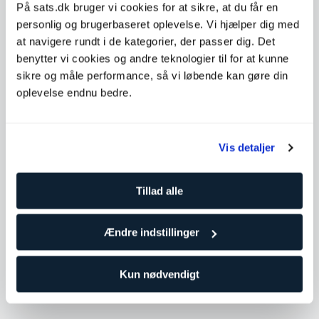
På sats.dk bruger vi cookies for at sikre, at du får en
Køb klip
personlig og brugerbaseret oplevelse. Vi hjælper dig med
at navigere rundt i de kategorier, der passer dig. Det
benytter vi cookies og andre teknologier til for at kunne
Tilgængelige timer
sikre og måle performance, så vi løbende kan gøre din
oplevelse endnu bedre.
Mandag
13:00 - 18:00
Tirsdag
Ikke tilgængelig
Onsdag
08:00 - 15:00
Vis detaljer
Torsdag
Ikke tilgængelig
Fredag
09:00 - 12:00
Tillad alle
Lørdag
Ikke tilgængelig
Søndag
Ikke tilgængelig
Ændre indstillinger
Kun nødvendigt
Kontakt Nathalie Nicholson