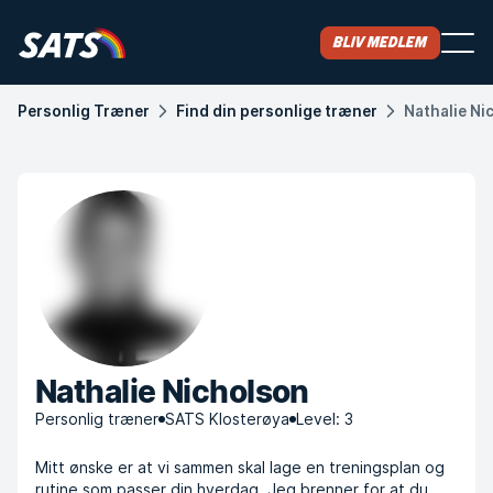
Bliv medlem
Personlig Træner
Find din personlige træner
Nathalie Ni
Nathalie Nicholson
Personlig træner
SATS Klosterøya
Level: 3
Mitt ønske er at vi sammen skal lage en treningsplan og
rutine som passer din hverdag. Jeg brenner for at du