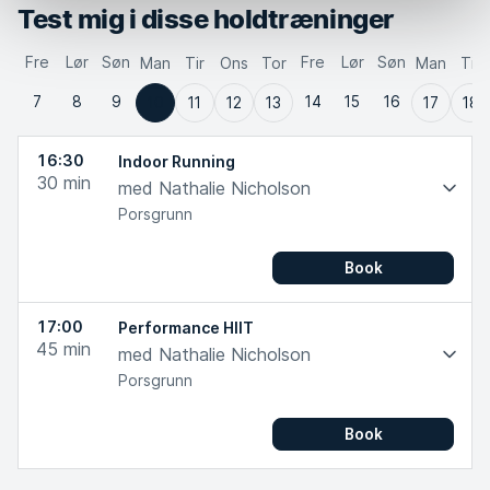
Test mig i disse holdtræninger
Fre
Lør
Søn
Fre
Lør
Søn
Man
Tir
Ons
Tor
Man
Tir
7
8
9
14
15
16
10
11
12
13
17
18
16:30
Indoor Running
30
min
med Nathalie Nicholson
Porsgrunn
Book
17:00
Performance HIIT
45
min
med Nathalie Nicholson
Porsgrunn
Book