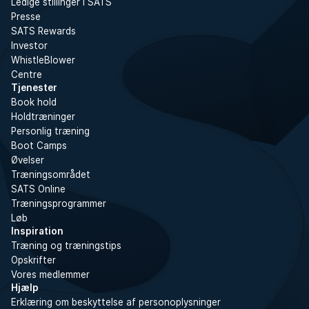
Ledige stillinger i SATS
Presse
SATS Rewards
Investor
WhistleBlower
Centre
Tjenester
Book hold
Holdtræninger
Personlig træning
Boot Camps
Øvelser
Træningsområdet
SATS Online
Træningsprogrammer
Løb
Inspiration
Træning og træningstips
Opskrifter
Vores medlemmer
Hjælp
Erklæring om beskyttelse af personoplysninger