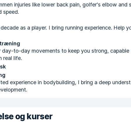
men injuries like lower back pain, golfer's elbow and s
d speed.
decade as a player. I bring running experience. Help y
 træning
ur day-to-day movements to keep you strong, capable
 real life.
lsk
ng
ted experience in bodybuilding, I bring a deep unders
evelopment.
lse og kurser