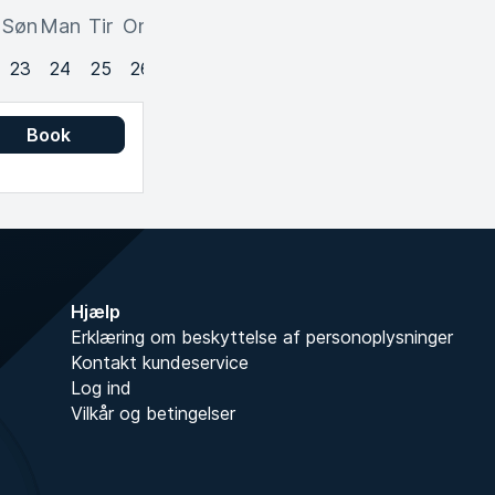
Søn
Man
Tir
Ons
Tor
Fre
Lør
Søn
Man
Tir
Ons
Tor
F
23
24
25
26
27
28
29
30
31
1
2
3
Book
Hjælp
Erklæring om beskyttelse af personoplysninger
Kontakt kundeservice
Log ind
Vilkår og betingelser