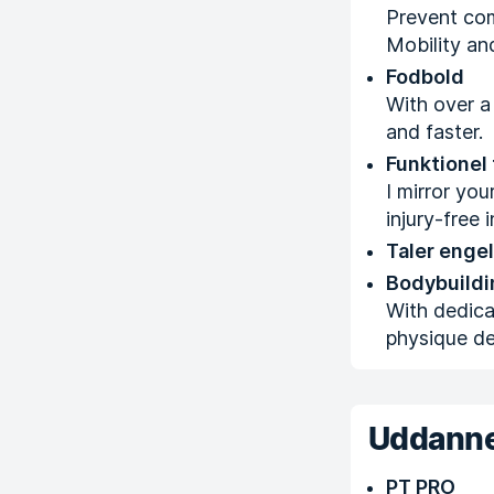
Prevent com
Mobility an
Fodbold
With over a 
and faster.
Funktionel
I mirror yo
injury-free in
Taler enge
Bodybuildi
With dedica
physique d
Uddanne
PT PRO