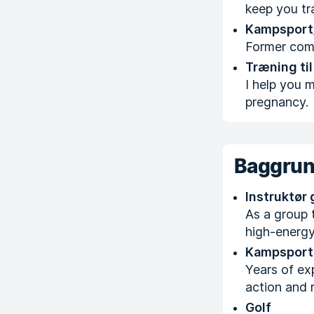
keep you tra
Kampsport
Former comp
Træning til
I help you 
pregnancy.
Baggru
Instruktør
As a group t
high-energy
Kampsport
Years of ex
action and r
Golf