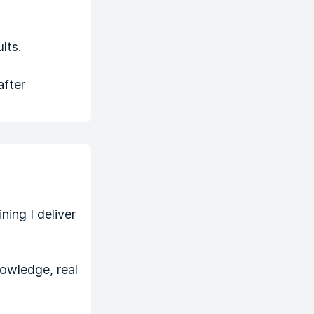
lts.
after
ning I deliver
nowledge, real