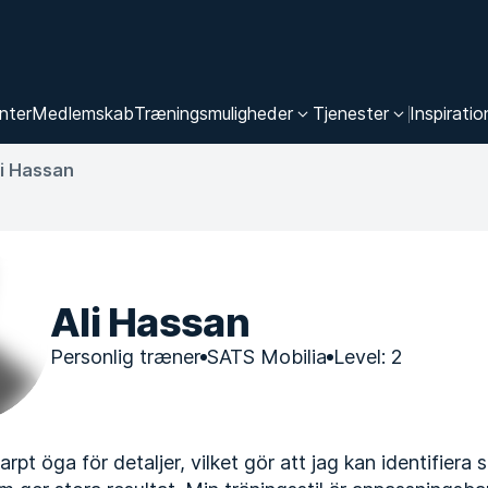
nter
Medlemskab
Træningsmuligheder
Tjenester
Inspiratio
li Hassan
Ali Hassan
Personlig træner
SATS Mobilia
Level: 2
arpt öga för detaljer, vilket gör att jag kan identifiera