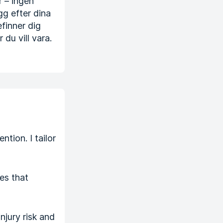
r – ingen
gg efter dina
finner dig
du vill vara.
tion. I tailor
ies that
njury risk and