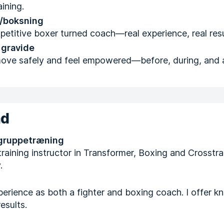
ining.
/boksning
etitive boxer turned coach—real experience, real resu
 gravide
move safely and feel empowered—before, during, and 
nd
 gruppetræning
raining instructor in Transformer, Boxing and Crosstrai
.
perience as both a fighter and boxing coach. I offer k
esults.