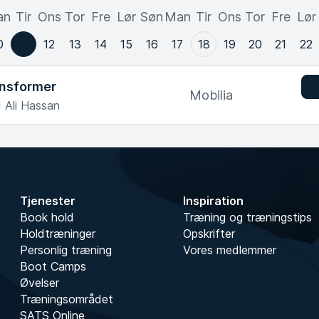
an
Tir
Ons
Tor
Fre
Lør
Søn
Man
Tir
Ons
Tor
Fre
Lør
0
11
12
13
14
15
16
17
18
19
20
21
22
nsformer
Mobilia
 Ali Hassan
Tjenester
Inspiration
Book hold
Træning og træningstips
Holdtræninger
Opskrifter
Personlig træning
Vores medlemmer
Boot Camps
Øvelser
Træningsområdet
SATS Online