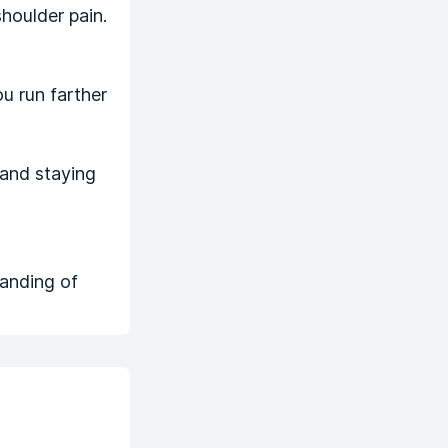
houlder pain.
ou run farther
 and staying
tanding of