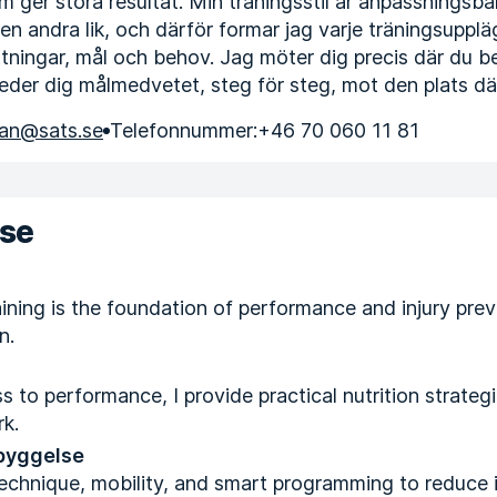
m ger stora resultat. Min träningsstil är anpassningsba
en andra lik, och därför formar jag varje träningsupplä
ttningar, mål och behov. Jag möter dig precis där du be
eder dig målmedvetet, steg för steg, mot den plats där 
san@sats.se
Telefonnummer:
+46 70 060 11 81
ise
ining is the foundation of performance and injury preven
n.
s to performance, I provide practical nutrition strateg
rk.
byggelse
technique, mobility, and smart programming to reduce i