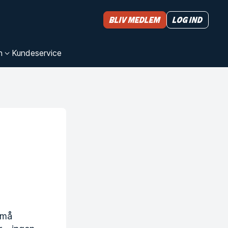
Bliv medlem
Log ind
n
Kundeservice
 små