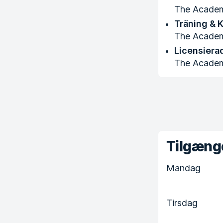
The Acade
Träning & 
The Acade
Licensiera
The Acade
Tilgænge
Mandag
Tirsdag