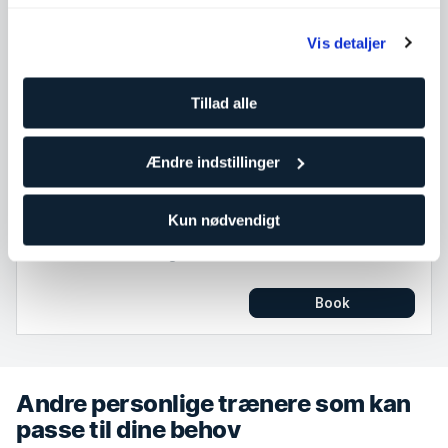
Kontakt Ann-Catrin Hamid
Vis detaljer
Test mig i disse holdtræninger
Tillad alle
Tor
Fre
Lør
Tir
Ons
Tor
Lør
Søn
Man
Fre
Søn
Man
6
7
8
11
12
13
15
9
10
14
16
17
Ændre indstillinger
10:15
Performance Hyrox
Kun nødvendigt
45
min
med Ann-Catrin Hamid
Åkersberga Centrum
Book
Andre personlige trænere som kan
passe til dine behov