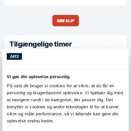
Køb klip
Tilgængelige timer
Mandag
11:30 - 18:00
Tirsdag
08:00 - 15:00
Onsdag
08:00 - 15:00
Vi gør din oplevelse personlig
Torsdag
12:00 - 19:00
På sats.dk bruger vi cookies for at sikre, at du får en
personlig og brugerbaseret oplevelse. Vi hjælper dig med
Fredag
09:00 - 15:00
at navigere rundt i de kategorier, der passer dig. Det
Lørdag
Ikke tilgængelig
benytter vi cookies og andre teknologier til for at kunne
Søndag
Ikke tilgængelig
sikre og måle performance, så vi løbende kan gøre din
oplevelse endnu bedre.