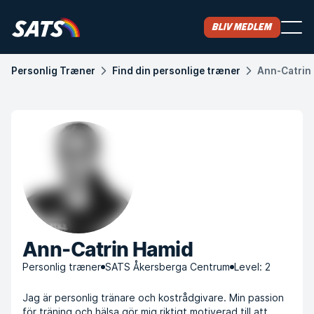
Bliv medlem
Personlig Træner
Find din personlige træner
Ann-Catrin
Ann-Catrin Hamid
Personlig træner
SATS Åkersberga Centrum
Level: 2
Jag är personlig tränare och kostrådgivare. Min passion
för träning och hälsa gör mig riktigt motiverad till att