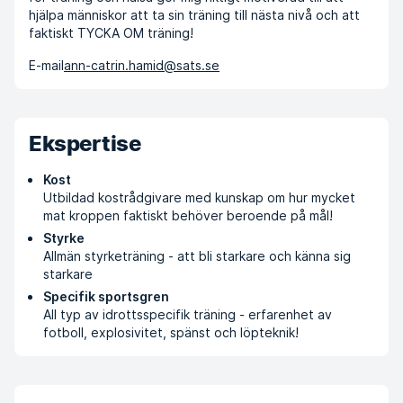
hjälpa människor att ta sin träning till nästa nivå och att
faktiskt TYCKA OM träning!
E-mail
ann-catrin.hamid@sats.se
Ekspertise
Kost
Utbildad kostrådgivare med kunskap om hur mycket
mat kroppen faktiskt behöver beroende på mål!
Styrke
Allmän styrketräning - att bli starkare och känna sig
starkare
Specifik sportsgren
All typ av idrottsspecifik träning - erfarenhet av
fotboll, explosivitet, spänst och löpteknik!