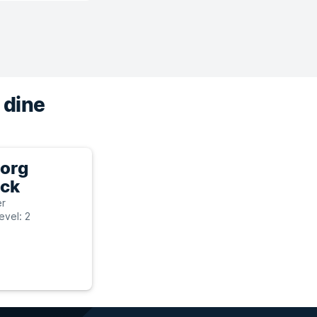
 dine
Borg
äck
er
evel: 2