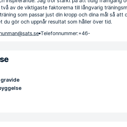
ch inspirerande. Jag tror starkt på att tidig framgång 
vå av de viktigaste faktorerna till långvarig träningsm
träning som passar just din kropp och dina mål så att d
et du gör och uppnår resultat som håller över tid.
.thunman@sats.se
Telefonnummer:
+46-
ise
 gravide
byggelse