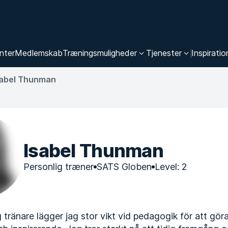
nter
Medlemskab
Træningsmuligheder
Tjenester
Inspiratio
sabel Thunman
Isabel Thunman
Personlig træner
SATS Globen
Level: 2
 tränare lägger jag stor vikt vid pedagogik för att gör