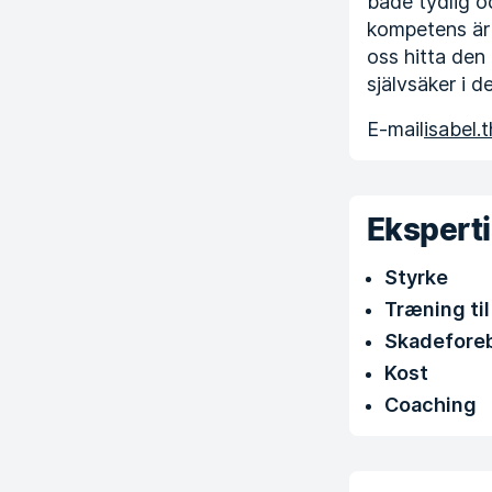
både tydlig o
kompetens är t
oss hitta den 
självsäker i d
E-mail
isabel
Ekspert
Styrke
Træning til
Skadefore
Kost
Coaching