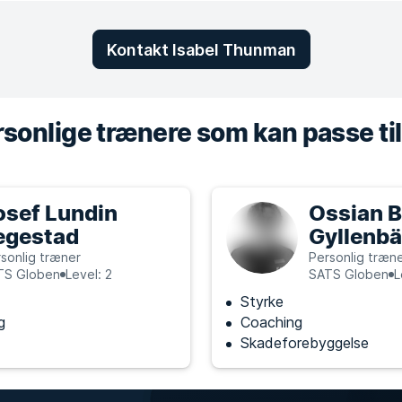
Kontakt Isabel Thunman
sonlige trænere som kan passe til
osef Lundin
Ossian 
egestad
Gyllenb
sonlig træner
Personlig træn
TS Globen
Level: 2
SATS Globen
L
Styrke
g
Coaching
Skadeforebyggelse