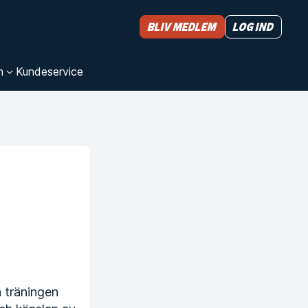
Bliv medlem
Log ind
n
Kundeservice
a träningen