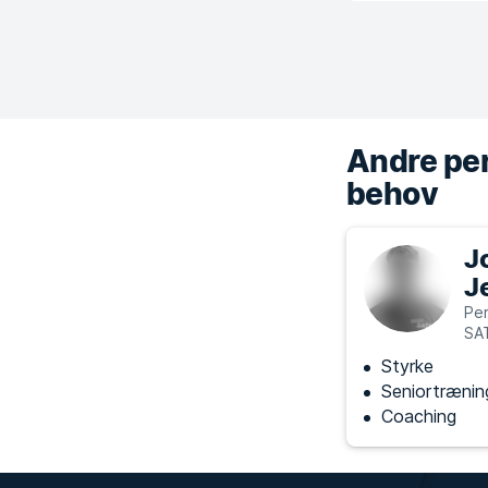
Andre per
behov
J
J
Per
SA
Styrke
Seniortrænin
Coaching