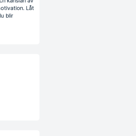
och känslan av
otivation. Låt
u blir