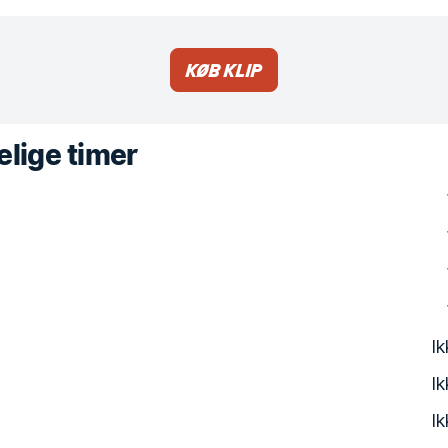
Køb klip
lige timer
Ik
Ik
Ik