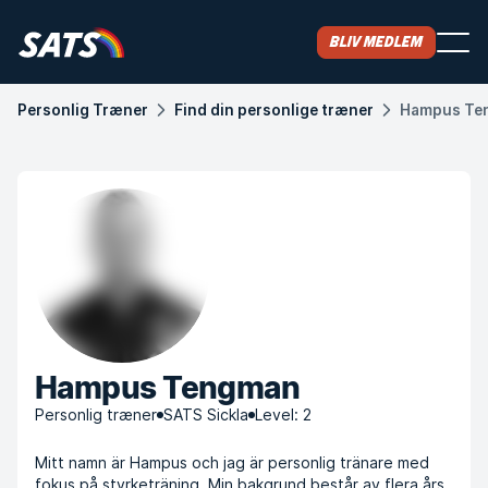
Bliv medlem
Personlig Træner
Find din personlige træner
Hampus Te
Hampus Tengman
Personlig træner
SATS Sickla
Level: 2
Mitt namn är Hampus och jag är personlig tränare med
fokus på styrketräning. Min bakgrund består av flera års