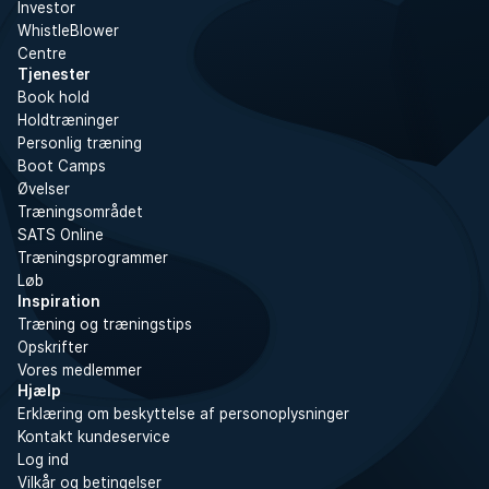
Investor
WhistleBlower
Centre
Tjenester
Book hold
Holdtræninger
Personlig træning
Boot Camps
Øvelser
Træningsområdet
SATS Online
Træningsprogrammer
Løb
Inspiration
Træning og træningstips
Opskrifter
Vores medlemmer
Hjælp
Erklæring om beskyttelse af personoplysninger
Kontakt kundeservice
Log ind
Vilkår og betingelser