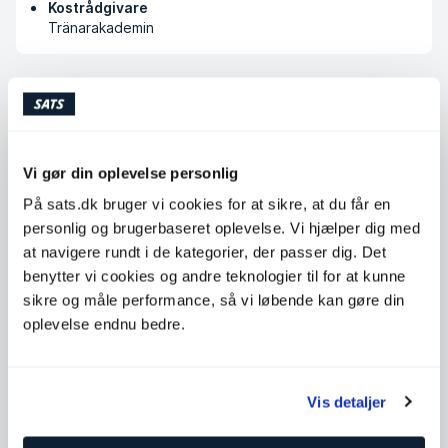
Kostrådgivare
Tränarakademin
Køb klip
Vi gør din oplevelse personlig
Tilgængelige timer
På sats.dk bruger vi cookies for at sikre, at du får en
Mandag
06:00 - 20:00
personlig og brugerbaseret oplevelse. Vi hjælper dig med
at navigere rundt i de kategorier, der passer dig. Det
Tirsdag
06:00 - 20:00
benytter vi cookies og andre teknologier til for at kunne
Onsdag
06:00 - 20:00
sikre og måle performance, så vi løbende kan gøre din
Torsdag
06:00 - 15:00
oplevelse endnu bedre.
Fredag
Ikke tilgængelig
Lørdag
Ikke tilgængelig
Vis detaljer
Søndag
12:00 - 22:00