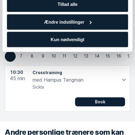
Tillad alle
Kontakt Hampus Tengman
Ændre indstillinger
Test mig i disse holdtræninger
Kun nødvendigt
Fre
Lør
Søn
Man
Tir
Ons
Tor
Fre
Lør
Søn
Man
Tor
7
8
9
10
11
12
13
14
15
16
17
6
10:30
Crosstraining
45
min
med Hampus Tengman
Sickla
Book
Andre personlige trænere som kan