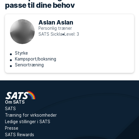
passe til dine behov
Aslan Aslan
Personlig træner
SATS Sickla
Level: 3
Styrke
Kampsport/boksning
Seniortræning
Om SATS
SATS
Træning for virksomheder
Ledige stillinger i SATS
Presse
SATS Rewards