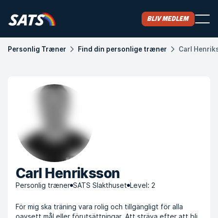
Bliv medlem
Personlig Træner
Find din personlige træner
Carl Henrik
Carl Henriksson
Personlig træner
SATS Slakthuset
Level: 2
För mig ska träning vara rolig och tillgängligt för alla
oavsett mål eller förutsättningar. Att sträva efter att bli