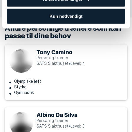
Kun nødvendigt
Andre personlige trænere som kan
passe til dine behov
Tony Camino
Personlig træner
SATS Slakthuset
Level: 4
Olympiske løft
Styrke
Gymnastik
Albino Da Silva
Personlig træner
SATS Slakthuset
Level: 3