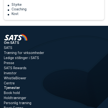
Styrke
Coaching
Kost
Om SATS
SATS
Træning for virksomheder
Ledige stillinger i SATS
Presse
SATS Rewards
Investor
WhistleBlower
Centre
Tjenester
Book hold
Holdtræninger
Personlig træning