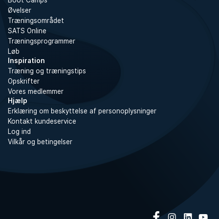
Boot Camps
Øvelser
Træningsområdet
SATS Online
Træningsprogrammer
Løb
Inspiration
Træning og træningstips
Opskrifter
Vores medlemmer
Hjælp
Erklæring om beskyttelse af personoplysninger
Kontakt kundeservice
Log ind
Vilkår og betingelser