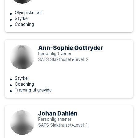
Olympiske løft
Styrke
Coaching
Ann-Sophie Gottryder
Personlig træner
SATS Slakthuset
Level: 2
Styrke
Coaching
Træning til gravide
Johan Dahlén
Personlig træner
SATS Slakthuset
Level: 1