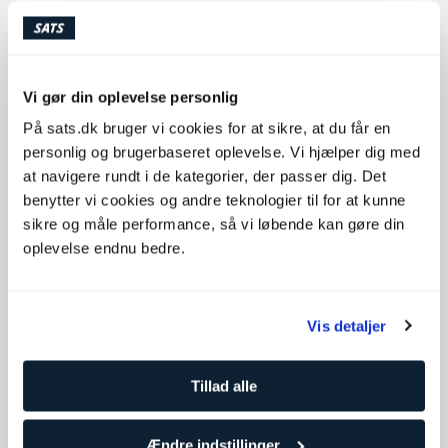
Fredag
07:00 - 16:00
Lørdag
Ikke tilgængelig
Søndag
Ikke tilgængelig
Vi gør din oplevelse personlig
På sats.dk bruger vi cookies for at sikre, at du får en
Kontakt Carl Henriksson
personlig og brugerbaseret oplevelse. Vi hjælper dig med
at navigere rundt i de kategorier, der passer dig. Det
benytter vi cookies og andre teknologier til for at kunne
Test mig i disse holdtræninger
sikre og måle performance, så vi løbende kan gøre din
oplevelse endnu bedre.
Lør
Søn
Man
Ons
Fre
Lør
Søn
Man
Ons
Tir
Tor
Tir
8
9
10
12
14
15
16
17
19
11
13
18
Vis detaljer
17:00
Performance HIIT
45
min
med Carl Henriksson
Tillad alle
Slakthuset
Book
Ændre indstillinger