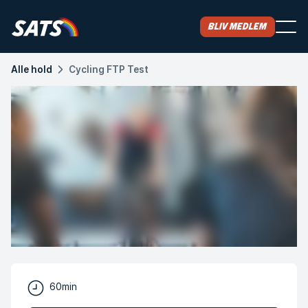
Bliv medlem
Alle hold
Cycling FTP Test
60min