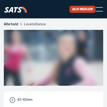
Bliv medlem
Alle hold
LovetoDance
45-60min