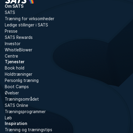
Om SATS
SATS
Træning for virksomheder
Ledige stillinger i SATS
Presse
SATS Rewards
Investor
WhistleBlower
Centre
Tjenester
Book hold
Holdtræninger
Personlig træning
Boot Camps
Øvelser
Træningsområdet
SATS Online
Træningsprogrammer
Løb
Inspiration
Træning og træningstips