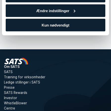
Skriv dig på
Ændre indstillinger
venteliste
personer på
5
Kun nødvendigt
venteliste
Om SATS
SATS
Træning for virksomheder
Ledige stillinger i SATS
Presse
SATS Rewards
Investor
WhistleBlower
Centre