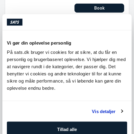
Book
11:15
LovetoDance
60
min
med Ieva Kristoffersen
Birkerød
Vi gør din oplevelse personlig
På sats.dk bruger vi cookies for at sikre, at du får en
Book
personlig og brugerbaseret oplevelse. Vi hjælper dig med
at navigere rundt i de kategorier, der passer dig. Det
11:30
LovetoDance
benytter vi cookies og andre teknologier til for at kunne
60
min
med Itcha Gaihede
sikre og måle performance, så vi løbende kan gøre din
Valby
oplevelse endnu bedre.
Book
Vis detaljer
13:00
LovetoDance
60
min
med Viktoria Lässing
Tillad alle
Sluseholmen