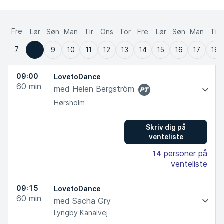
Fre
Lør
Søn
Man
Tir
Ons
Tor
Fre
Lør
Søn
Man
Tir
7
8
9
10
11
12
13
14
15
16
17
18
09:00
LovetoDance
60
min
med Helen Bergström
Personlig
Hørsholm
Træner
Skriv dig på
venteliste
personer på
14
venteliste
09:15
LovetoDance
60
min
med Sacha Gry
Lyngby Kanalvej