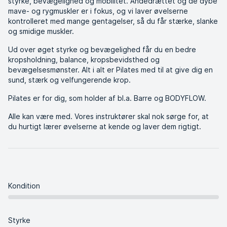
styrke, bevægelighed og mobilitet. Åndedrættet og de dybe
mave- og rygmuskler er i fokus, og vi laver øvelserne
kontrolleret med mange gentagelser, så du får stærke, slanke
og smidige muskler.
Ud over øget styrke og bevægelighed får du en bedre
kropsholdning, balance, kropsbevidsthed og
bevægelsesmønster. Alt i alt er Pilates med til at give dig en
sund, stærk og velfungerende krop.
Pilates er for dig, som holder af bl.a. Barre og BODYFLOW.
Alle kan være med. Vores instruktører skal nok sørge for, at
du hurtigt lærer øvelserne at kende og laver dem rigtigt.
Kondition
Styrke