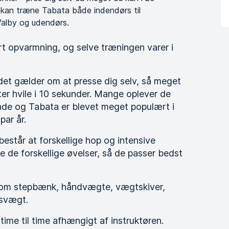
u kan træne Tabata både indendørs til
Valby og udendørs.
rt opvarmning, og selve træningen varer i
 det gælder om at presse dig selv, så meget
ter hvile i 10 sekunder. Mange oplever de
ende og Tabata er blevet meget populært i
par år.
estår at forskellige hop og intensive
e de forskellige øvelser, så de passer bedst
som stepbænk, håndvægte, vægtskiver,
psvægt.
 time til time afhængigt af instruktøren.