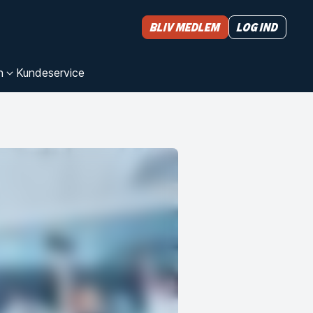
Bliv medlem
Log ind
n
Kundeservice