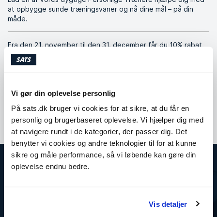
at opbygge sunde træningsvaner og nå dine mål – på din
måde.
Fra den 21. november til den 31. december får du 10% rabat
på PT-produkter! Det gælder både alle almindelige klippekort
og Boot Camp.
Vi gør din oplevelse personlig
Køb nu
På sats.dk bruger vi cookies for at sikre, at du får en
personlig og brugerbaseret oplevelse. Vi hjælper dig med
at navigere rundt i de kategorier, der passer dig. Det
benytter vi cookies og andre teknologier til for at kunne
sikre og måle performance, så vi løbende kan gøre din
oplevelse endnu bedre.
Om SATS
SATS
Træning for virksomheder
Vis detaljer
Ledige stillinger i SATS