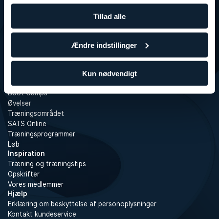
Presse
SATS Rewards
Tillad alle
Investor
WhistleBlower
Centre
Ændre indstillinger
Tjenester
Book hold
Holdtræninger
Kun nødvendigt
Personlig træning
Boot Camps
Øvelser
Træningsområdet
SATS Online
Træningsprogrammer
Løb
Inspiration
Træning og træningstips
Opskrifter
Vores medlemmer
Hjælp
Erklæring om beskyttelse af personoplysninger
Kontakt kundeservice