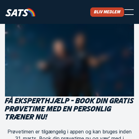
Bliv medlem
FÅ EKSPERTHJÆLP - BOOK DIN GRATIS
PRØVETIME MED EN PERSONLIG
TRÆNER NU!
Prøvetimen er tilgængelig i appen og kan bruges inden
31. marts. Book din prøvetime nu og vær' med i