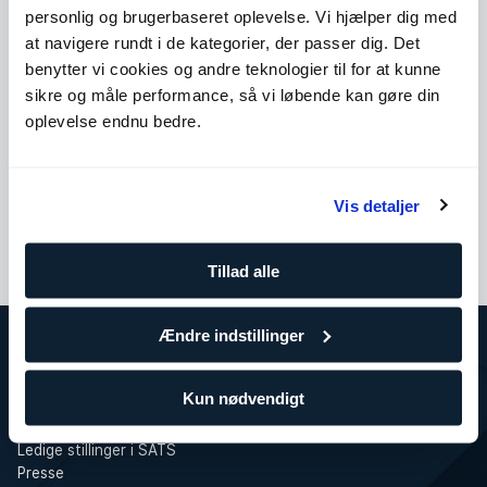
personlig og brugerbaseret oplevelse. Vi hjælper dig med
For at deltage i lodtrækningen skal du gennemføre prøvetimen
inden den 31. marts. Vi trækker 1 vinder i februar og 1 vinder i
at navigere rundt i de kategorier, der passer dig. Det
marts, og hver vinder får 30 PT-klip af typen PT30 på samme
benytter vi cookies og andre teknologier til for at kunne
niveau som den PT, de har haft prøvetime med. Har du ikke
sikre og måle performance, så vi løbende kan gøre din
modtaget en prøvetime? Kontakt receptionen i dit center.
oplevelse endnu bedre.
Gælder ikke for eksisterende PT-klienter.
Køb klip
Vis detaljer
Tillad alle
Ændre indstillinger
Om SATS
Kun nødvendigt
SATS
Træning for virksomheder
Ledige stillinger i SATS
Presse