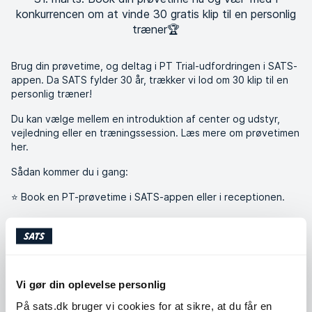
konkurrencen om at vinde 30 gratis klip til en personlig
træner🏆
Brug din prøvetime, og deltag i PT Trial-udfordringen i SATS-
appen. Da SATS fylder 30 år, trækker vi lod om 30 klip til en
personlig træner!
Du kan vælge mellem en introduktion af center og udstyr,
vejledning eller en træningssession. Læs mere om prøvetimen
her.
Sådan kommer du i gang:
⭐ Book en PT-prøvetime i SATS-appen eller i receptionen.
⭐ Tilmeld dig udfordringen i appen.
⭐ Brug din prøvetime inden 31. marts.
Så deltager du automatisk i lodtrækningen om at vinde 30
Vi gør din oplevelse personlig
gratis klip til personlig træning!
På sats.dk bruger vi cookies for at sikre, at du får en