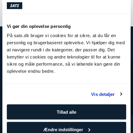
Vi gør din oplevelse personlig
På sats.dk bruger vi cookies for at sikre, at du får en
personlig og brugerbaseret oplevelse. Vi hjælper dig med
Om SATS
at navigere rundt i de kategorier, der passer dig. Det
SATS
benytter vi cookies og andre teknologier til for at kunne
Træning for virksomheder
sikre og måle performance, så vi løbende kan gøre din
Ledige stillinger i SATS
oplevelse endnu bedre.
Presse
SATS Rewards
Investor
WhistleBlower
Vis detaljer
Centre
Tjenester
Book hold
Tillad alle
Holdtræninger
Personlig træning
Boot Camps
Ændre indstillinger