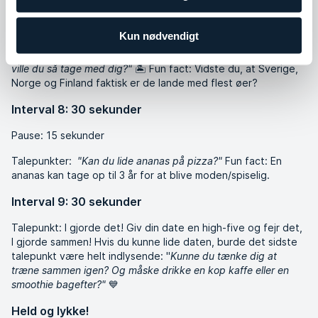
Interval 7: 30 sekunder
Pause: 15 sekunder
Kun nødvendigt
Talepunkter:
"Hvis du var strandet på en øde ø, hvilke 3 ting
ville du så tage med dig?"
🏝️ Fun fact: Vidste du, at Sverige,
Norge og Finland faktisk er de lande med flest øer?
Interval 8: 30 sekunder
Pause: 15 sekunder
Talepunkter:
"Kan du lide ananas på pizza?"
Fun fact: En
ananas kan tage op til 3 år for at blive moden
/
spiselig.
Interval 9: 30 sekunder
Talepunkt: I gjorde det! Giv din date en high-five og fejr det,
I gjorde sammen! Hvis du kunne lide daten, burde det sidste
talepunkt være helt indlysende: "
Kunne du tænke dig at
træne sammen igen? Og måske drikke en kop kaffe eller en
smoothie bagefter?"
💙
Held og lykke!