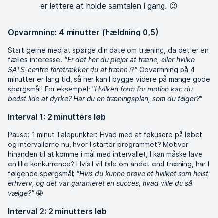
er lettere at holde samtalen i gang. 😉
Opvarmning: 4 minutter (hældning 0,5)
Start gerne med at spørge din date om træning, da det er en
fælles interesse.
"Er det her du plejer at træne, eller hvilke
SATS-centre foretrækker du at træne i?"
Opvarmning på 4
minutter er lang tid, så her kan I bygge videre på mange gode
spørgsmål! For eksempel:
"Hvilken form for motion kan du
bedst lide at dyrke? Har du en træningsplan, som du følger?"
Interval 1: 2 minutters løb
Pause: 1 minut Talepunkter: Hvad med at fokusere på løbet
og intervallerne nu, hvor I starter programmet? Motiver
hinanden til at komme i mål med intervallet, I kan måske lave
en lille konkurrence? Hvis I vil tale om andet end træning, har I
følgende spørgsmål;
"Hvis du kunne prøve et hvilket som helst
erhverv, og det var garanteret en succes, hvad ville du så
vælge?"
🤩
Interval 2: 2 minutters løb