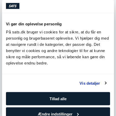
bedste ferie nogensinde"
🌴
Interval 5: 1 minuts løb
Pause: 30 sekunder De næste pauser er korte og giver ikke
Vi gør din oplevelse personlig
meget plads til småsnak! Få nogle ekstra point med korte
På sats.dk bruger vi cookies for at sikre, at du får en
spørgsmål på de sidste intervaller! Her er nogle one-liners og
personlig og brugerbaseret oplevelse. Vi hjælper dig med
fun facts, der kan svare på de mere vigtige spørgsmål i livet.
😉
at navigere rundt i de kategorier, der passer dig. Det
benytter vi cookies og andre teknologier til for at kunne
Talepunkter:
"Er du et katte- eller hundemenneske?"
Fun fact:
sikre og måle performance, så vi løbende kan gøre din
Vidste du, at hundemennesker er mere end dobbelt så
oplevelse endnu bedre.
tilbøjelige til at fejre deres kæledyrs fødselsdag end
kattemennesker?
Interval 6: 30 sekunder
Vis detaljer
Pause: 15 sekunder
Talepunkter:
"Er du et A- eller en B-menneske?"
Fun fact:
Tillad alle
Vidste du, at det er genetik, der afgør, om du er et A- eller B-
menneske?
Ændre indstillinger