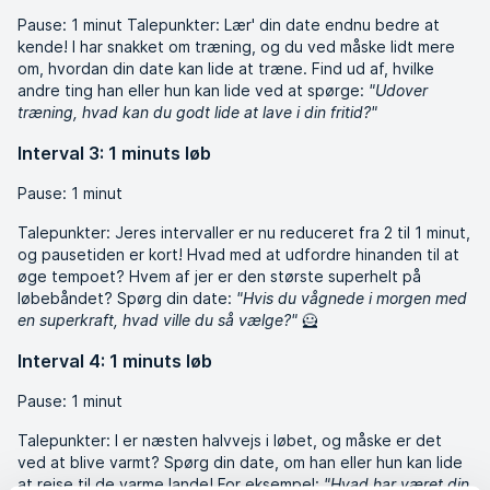
Pause: 1 minut Talepunkter: Lær' din date endnu bedre at
kende! I har snakket om træning, og du ved måske lidt mere
om, hvordan din date kan lide at træne. Find ud af, hvilke
andre ting han eller hun kan lide ved at spørge:
"Udover
træning, hvad kan du godt lide at lave i din fritid?"
Interval 3: 1 minuts løb
Pause: 1 minut
Talepunkter: Jeres intervaller er nu reduceret fra 2 til 1 minut,
og pausetiden er kort! Hvad med at udfordre hinanden til at
øge tempoet? Hvem af jer er den største superhelt på
løbebåndet? Spørg din date:
"Hvis du vågnede i morgen med
en superkraft, hvad ville du så vælge?"
🦸
Interval 4: 1 minuts løb
Pause: 1 minut
Talepunkter: I er næsten halvvejs i løbet, og måske er det
ved at blive varmt? Spørg din date, om han eller hun kan lide
at rejse til de varme lande! For eksempel:
"Hvad har været din