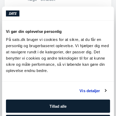
Træner
Skriv dig på
venteliste
personer på
6
venteliste
Vi gør din oplevelse personlig
På sats.dk bruger vi cookies for at sikre, at du får en
10:00
Senior Strength
personlig og brugerbaseret oplevelse. Vi hjælper dig med
60
min
med Eva Måbäck
at navigere rundt i de kategorier, der passer dig. Det
Saltsjöbaden
benytter vi cookies og andre teknologier til for at kunne
sikre og måle performance, så vi løbende kan gøre din
Book
oplevelse endnu bedre.
10:30
Senior Strength
60
min
med Svitlana Styeshyna
Vis detaljer
FRB - ABC
Tillad alle
Book