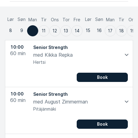
Lør
Søn
Lør
Søn
Man
Tir
Ons
Tor
Fre
Man
Tir
Ons
8
9
15
16
10
11
12
13
14
17
18
19
10:00
Senior Strength
60
min
med Kikka Repka
Hertsi
Book
10:00
Senior Strength
60
min
med August Zimmerman
Pitäjänmäki
Book