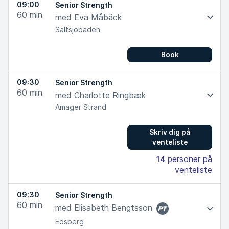
09:00
Senior Strength
60
min
med Eva Måbäck
Saltsjöbaden
Book
09:30
Senior Strength
60
min
med Charlotte Ringbæk
Amager Strand
Skriv dig på
venteliste
personer på
14
venteliste
09:30
Senior Strength
60
min
med Elisabeth Bengtsson
Personlig
Edsberg