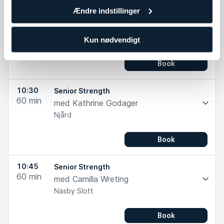
Ændre indstillinger
10:30
Senior Strength
60
min
med Joelma Alves
Personlig
Lagunen
Kun nødvendigt
Træner
Book
10:30
Senior Strength
60
min
med Kathrine Godager
Njård
Book
10:45
Senior Strength
60
min
med Camilla Wreting
Näsby Slott
Book