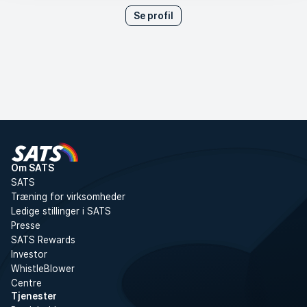
Se profil
Pris for medlemmer
2.799 kr.
Tilmeld
Pris for ikke-medlemmer
3.298 kr.
Om SATS
SATS
Træning for virksomheder
Ledige stillinger i SATS
Presse
SATS Rewards
Investor
WhistleBlower
Centre
Tjenester