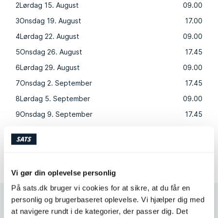
2
Lørdag 15. August
09.00
3
Onsdag 19. August
17.00
4
Lørdag 22. August
09.00
5
Onsdag 26. August
17.45
6
Lørdag 29. August
09.00
7
Onsdag 2. September
17.45
8
Lørdag 5. September
09.00
9
Onsdag 9. September
17.45
10
Lørdag 12. September
09.00
Varighed: 60 minutter/pr. session
Vi gør din oplevelse personlig
På sats.dk bruger vi cookies for at sikre, at du får en
personlig og brugerbaseret oplevelse. Vi hjælper dig med
at navigere rundt i de kategorier, der passer dig. Det