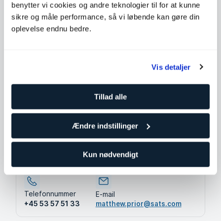
Mød din Personlige Træner
benytter vi cookies og andre teknologier til for at kunne
Matthew Prior
sikre og måle performance, så vi løbende kan gøre din
oplevelse endnu bedre.
Level 3
SATS Fisketorvet
Struggling to stay consistent with your training?
Vis detaljer
Slipped up with targets before? My approach is
different—while we’ll set goals, they won’t be our
primary focus. Instead, we’ll normalise training, making
Tillad alle
it a non-negotiable part of your life. Strength,
nutrition, and recovery will unlock your capabilities,
but consistency and enjoyment will keep you
Ændre indstillinger
progressing! See you in the gym!
Kun nødvendigt
Kontakt din træner hvis du har spørgsmål.
Telefonnummer
E-mail
+45 53 57 51 33
matthew.prior@sats.com