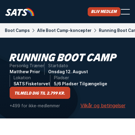
Bliv medlem
Boot Camps
Alle Boot Camp-koncepter
Running Boot Ca
RUNNING BOOT CAMP
Personlig Træner
Startdato
Matthew Prior
Onsdag 12. August
Lokation
Pladser
SATS Fisketorvet
5/6 Pladser Tilgængelige
Tilmeld dig til 2.799 kr.
Vilkår og betingelser
+499 for ikke-medlemmer