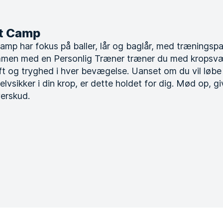
ot Camp
Camp har fokus på baller, lår og baglår, med træningsp
mmen med en Personlig Træner træner du med kropsv
aft og tryghed i hver bevægelse. Uanset om du vil løbe
elvsikker i din krop, er dette holdet for dig. Mød op, gi
verskud.