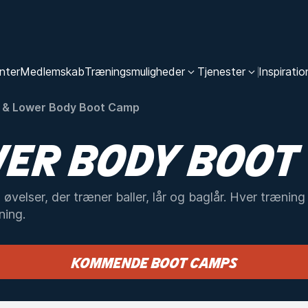
nter
Medlemskab
Træningsmuligheder
Tjenester
Inspiratio
 & Lower Body Boot Camp
WER BODY BOOT
 øvelser, der træner baller, lår og baglår. Hver trænin
ning.
Kommende Boot Camps