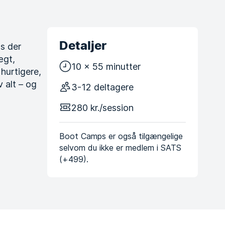
Detaljer
as der
ægt,
10 x 55 minutter
 hurtigere,
v alt – og
3-12 deltagere
280 kr./session
Boot Camps er også tilgængelige
selvom du ikke er medlem i SATS
(+499).