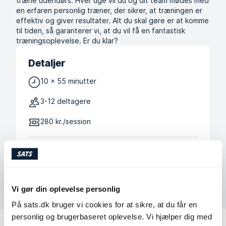
træne udendørs. Hver uge vil du og dit team mødes med
en erfaren personlig træner, der sikrer, at træningen er
effektiv og giver resultater. Alt du skal gøre er at komme
til tiden, så garanterer vi, at du vil få en fantastisk
træningsoplevelse. Er du klar?
Detaljer
10 x 55 minutter
3-12 deltagere
280 kr./session
Boot Camps er også tilgængelige selvom du ikke er
medlem i SATS (+499).
Vi gør din oplevelse personlig
På sats.dk bruger vi cookies for at sikre, at du får en
personlig og brugerbaseret oplevelse. Vi hjælper dig med