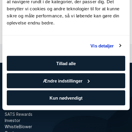
Kommende Outdoor Boot Camp
at navigere rundt i de kategorier, der passer dig. Det
benytter vi cookies og andre teknologier til for at kunne
sikre og måle performance, så vi løbende kan gøre din
Der er ingen planlagte Outdoor Boot Camps på nuværende
oplevelse endnu bedre.
tidspunkt.
Se alle vores Boot Camps her
Vis detaljer
Tillad alle
Ændre indstillinger
Om SATS
SATS
Træning for virksomheder
Kun nødvendigt
Ledige stillinger i SATS
Presse
SATS Rewards
Investor
WhistleBlower