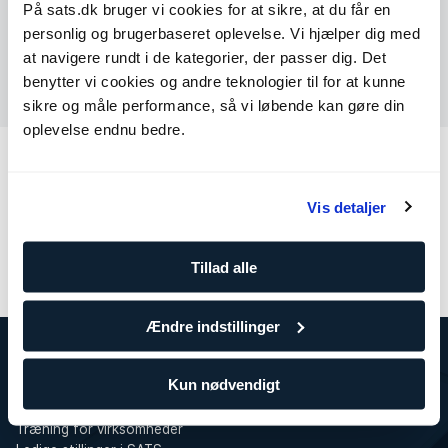
Tal med os
På sats.dk bruger vi cookies for at sikre, at du får en
personlig og brugerbaseret oplevelse. Vi hjælper dig med
at navigere rundt i de kategorier, der passer dig. Det
Send os en besked
benytter vi cookies og andre teknologier til for at kunne
sikre og måle performance, så vi løbende kan gøre din
oplevelse endnu bedre.
Andre kategorier
Vis detaljer
Min side
Medlemskab
Betaling
Træning
Tjenester
Tillad alle
Ændre indstillinger
Kun nødvendigt
Om SATS
SATS
Træning for virksomheder