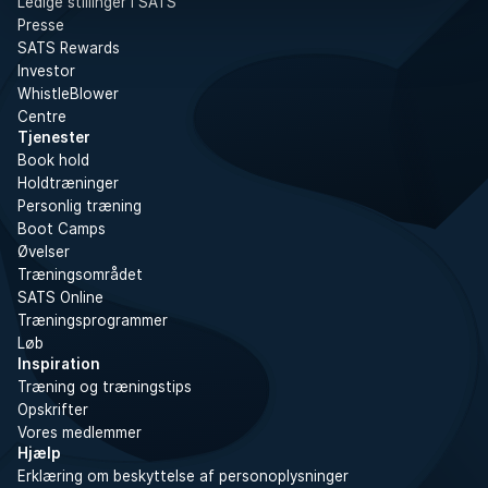
Ledige stillinger i SATS
Presse
SATS Rewards
Investor
WhistleBlower
Centre
Tjenester
Book hold
Holdtræninger
Personlig træning
Boot Camps
Øvelser
Træningsområdet
SATS Online
Træningsprogrammer
Løb
Inspiration
Træning og træningstips
Opskrifter
Vores medlemmer
Hjælp
Erklæring om beskyttelse af personoplysninger