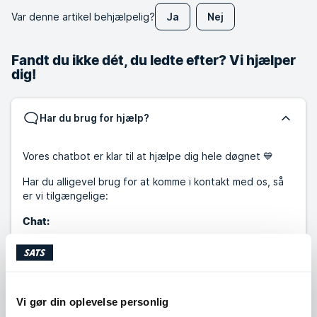
Var denne artikel behjælpelig?
Ja
Nej
Fandt du ikke dét, du ledte efter? Vi hjælper
dig!
Har du brug for hjælp?
Vores chatbot er klar til at hjælpe dig hele døgnet 💙
Har du alligevel brug for at komme i kontakt med os, så
er vi tilgængelige:
Chat:
10:00-14:00
Mandag - Fredag:
Telefon: ☀️Sommerlukket fra d. 29.06 til og med d. 07.08
☀️
Vi gør din oplevelse personlig