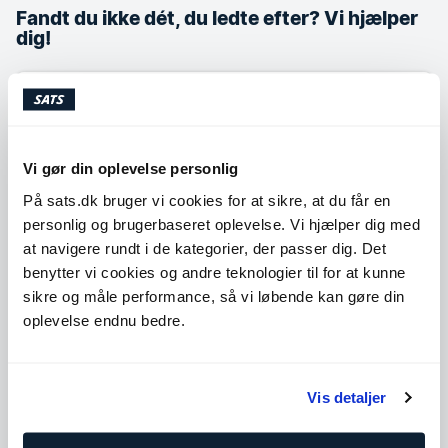
Fandt du ikke dét, du ledte efter? Vi hjælper
dig!
Har du brug for hjælp?
Vores chatbot er klar til at hjælpe dig hele døgnet 💙
Vi gør din oplevelse personlig
Har du alligevel brug for at komme i kontakt med os, så
På sats.dk bruger vi cookies for at sikre, at du får en
er vi tilgængelige:
personlig og brugerbaseret oplevelse. Vi hjælper dig med
Chat:
at navigere rundt i de kategorier, der passer dig. Det
benytter vi cookies og andre teknologier til for at kunne
10:00-14:00
Mandag - Fredag:
sikre og måle performance, så vi løbende kan gøre din
Telefon: ☀️Sommerlukket fra d. 29.06 til og med d. 07.08
oplevelse endnu bedre.
☀️
Tal med os
Vis detaljer
Send os en besked