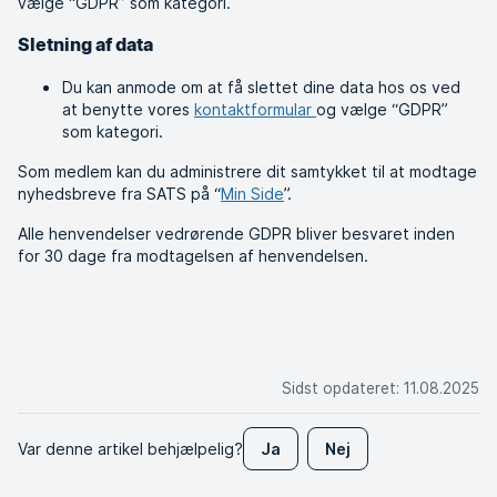
vælge “GDPR” som kategori.
Sletning af data
Du kan anmode om at få slettet dine data hos os ved
at benytte vores
kontaktformular
og vælge “GDPR”
som kategori.
Som medlem kan du administrere dit samtykket til at modtage
nyhedsbreve fra SATS på “
Min Side
”.
Alle henvendelser vedrørende GDPR bliver besvaret inden
for 30 dage fra modtagelsen af henvendelsen.
Sidst opdateret
:
11.08.2025
Var denne artikel behjælpelig?
Ja
Nej