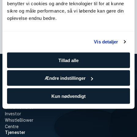
benytter vi cookies og andre teknologier til for at kunne
Tal med os
sikre og måle performance, så vi løbende kan gøre din
oplevelse endnu bedre.
Send os en besked
Vis detaljer
Tillad alle
Om SATS
Ændre indstillinger
SATS
Træning for virksomheder
Ledige stillinger i SATS
Kun nødvendigt
Presse
SATS Rewards
Investor
WhistleBlower
Centre
Tjenester