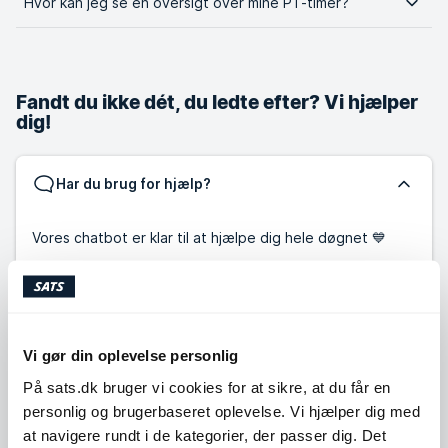
Hvor kan jeg se en oversigt over mine PT-timer?
Fandt du ikke dét, du ledte efter? Vi hjælper
dig!
Har du brug for hjælp?
Vores chatbot er klar til at hjælpe dig hele døgnet 💙
Har du alligevel brug for at komme i kontakt med os, så
er vi tilgængelige:
Chat:
Vi gør din oplevelse personlig
10:00-14:00
Mandag - Fredag:
På sats.dk bruger vi cookies for at sikre, at du får en
Telefon: ☀️Sommerlukket fra d. 29.06 til og med d. 07.08
personlig og brugerbaseret oplevelse. Vi hjælper dig med
☀️
at navigere rundt i de kategorier, der passer dig. Det