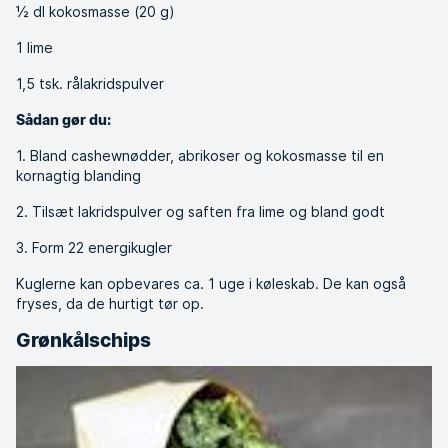
½ dl kokosmasse (20 g)
1 lime
1,5 tsk. rålakridspulver
Sådan gør du:
1. Bland cashewnødder, abrikoser og kokosmasse til en
kornagtig blanding
2. Tilsæt lakridspulver og saften fra lime og bland godt
3. Form 22 energikugler
Kuglerne kan opbevares ca. 1 uge i køleskab. De kan også
fryses, da de hurtigt tør op.
Grønkålschips