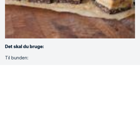
Det skal du bruge:
Til bunden:
150 g gram ferske, steifrie dadler
1,5 dl ristede hasselnødder
1 dl revet kokos
3 spsk. kakao
1,5 spsk. vand
Fyld 1
150 g usødet jordnøddesmør