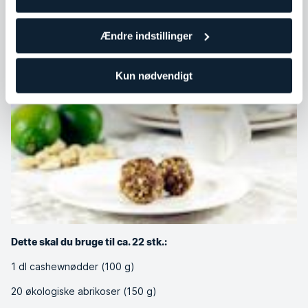
Hvis dit mål er at tabe dig, kan det være en god idé kun at
spise et par bidder.
Ændre indstillinger
Cashewkugler med lime og lakrids
Kun nødvendigt
Dette skal du bruge til ca. 22 stk.:
1 dl cashewnødder (100 g)
20 økologiske abrikoser (150 g)