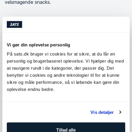
velsmagende snacks.
SATS
Vi gør din oplevelse personlig
Kategori
Opskrifter
På sats.dk bruger vi cookies for at sikre, at du får en
personlig og brugerbaseret oplevelse. Vi hjælper dig med
Af og til har man bare lyst til noget sødt uden at skulle
at navigere rundt i de kategorier, der passer dig. Det
indtage raffineret sukker eller gå på kompromis med smagen.
Herunder har vi samlet fire opskrifter på gode snacks fra
benytter vi cookies og andre teknologier til for at kunne
vores opskriftsamling.
sikre og måle performance, så vi løbende kan gøre din
oplevelse endnu bedre.
Ingen af opskrifterne herunder indeholder hvidt sukker. De
kan derimod indeholde tørret frugt og honning. Hvis du er
følsom over for naturligt sukker og ved at det får dig til at
spise mere sukker, bør du snarere satse på at spise nødder
Vis detaljer
eller friske bær, som indeholder mindre fruktose end frugt.
Selvom disse opskrifter ikke indeholder raffineret sukker, er
Tillad alle
de alligevel meget energirige (gælder ikke grønkålschips).