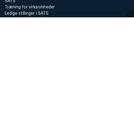
SATS
Træning for virksomheder
Ledige stillinger i SATS
Presse
SATS Rewards
Investor
WhistleBlower
Centre
Tjenester
Book hold
Holdtræninger
Personlig træning
Boot Camps
Øvelser
Træningsområdet
SATS Online
Træningsprogrammer
Løb
Inspiration
Træning og træningstips
Opskrifter
Vores medlemmer