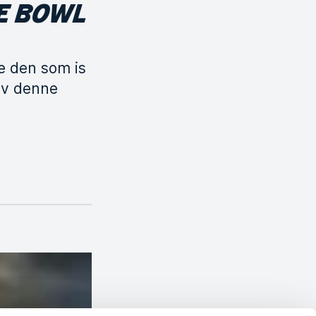
E BOWL
e den som is
øv denne