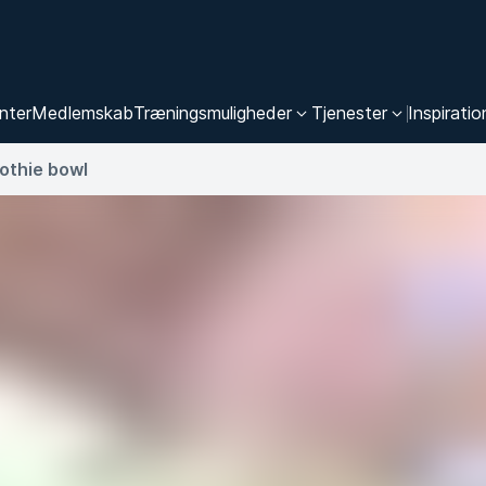
nter
Medlemskab
Træningsmuligheder
Tjenester
Inspiratio
othie bowl