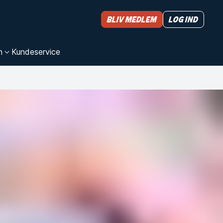
Bliv medlem
Log ind
n
Kundeservice