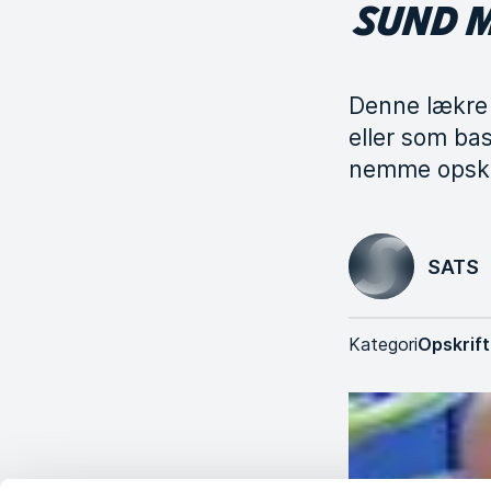
SUND 
Denne lækre 
eller som ba
nemme opskr
SATS
Kategori
Opskrift