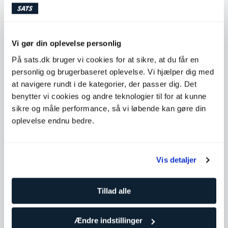
med din egen kropsvægt, men vil du have en ekstra
udfordring, kan du bruge håndvægte, når du laver
armøvelserne. En af fordelene ved at træne arme er, at
du ofte også får en stærkere ryg, skuldre og bryst med
Vi gør din oplevelse personlig
i købet. Grunden til dette er, at mange af musklerne i
armene arbejder sammen med hele overkroppen, hvilket
På sats.dk bruger vi cookies for at sikre, at du får en
betyder, at du automatisk aktiverer flere muskelgrupper.
personlig og brugerbaseret oplevelse. Vi hjælper dig med
at navigere rundt i de kategorier, der passer dig. Det
benytter vi cookies og andre teknologier til for at kunne
SATS Online
sikre og måle performance, så vi løbende kan gøre din
oplevelse endnu bedre.
Kategori
Træning og træningstips
Armøvelser du kan træne derhjemme
Vis detaljer
Her finder du tips til styrkeøvelser til arme, som du kan træne
derhjemme – både med og uden vægte. Push-ups er en
Tillad alle
klassiker, som du kan klare uden andet udstyr, men øvelser
som hammer curls eller skullcrushers fungerer bedst med et
par håndvægte.
Ændre indstillinger