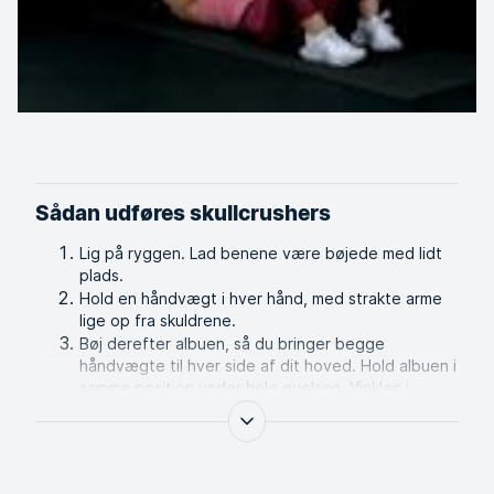
Sådan udføres skullcrushers
Lig på ryggen. Lad benene være bøjede med lidt
plads.
Hold en håndvægt i hver hånd, med strakte arme
lige op fra skuldrene.
Bøj derefter albuen, så du bringer begge
håndvægte til hver side af dit hoved. Hold albuen i
samme position under hele øvelsen. Vinklen i
slutpositionen skal være omkring 90 grader.
Før håndvægtene tilbage til startpositionen på en
kontrolleret måde. Husk at presse lænden ned
mod jorden, så du får stabil støtte fra