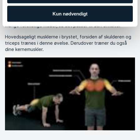
Push-ups
Du er sikkert allerede bekendt med push-ups. Denne
Kun nødvendigt
armøvelse er meget populær, fordi den kan udføres på
mange forskellige måder, så det passer til den enkelte.
Hovedsageligt musklerne i brystet, forsiden af ​​skulderen og
triceps trænes i denne øvelse. Derudover træner du også
dine kernemuskler.