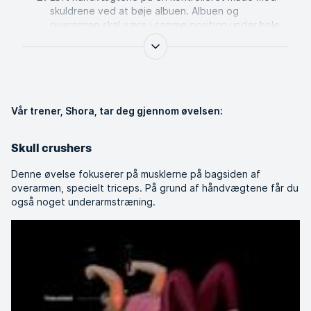
skuldrene ved at bøje albuen. Albuen og
overarmen skal være i samme position under hele
øvelsen.
Før herefter håndvægtene langsomt ned mod
udgangspositionen. Sørg for at undgå at svinge
med armene - alle bevægelser skal kontrolleres.
Reducer eller øg vægten hvis nødvendigt, du kan
også variere mellem at lave øvelsen med en eller
Vår trener, Shora, tar deg gjennom øvelsen:
begge arme ad gangen.
Gentag et bestemt antal gange.
Skull crushers
Denne øvelse fokuserer på musklerne på bagsiden af ​​
overarmen, specielt triceps. På grund af ​​håndvægtene får du
også noget underarmstræning.