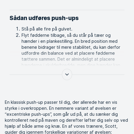
Sådan udføres push-ups
Stå på alle fire på gulvet.
Flyt fødderne tilbage, så du står på tæer og
hænder i en plankestilling. En bred position med
benene bidrager til mere stabilitet, du kan derfor
udfordre din balance ved at placere fødderne
tættere sammen. Det er almindeligt at placere
hænderne i skulderbredde, men dine hænder kan
placeres bredt eller smalt, alt efter hvilke muskler
du ønsker at træne.
Sænk hele kroppen kontrolleret ned mod jorden,
med en bøjning i albuen, uden at slippe dig selv
helt. Tænk på at bevare stabiliteten i maven og
ryggen.
En klassisk push-up passer til dig, der allerede har en vis
Når du har sænket dig selv, presser du dig selv op
styrke i overkroppen. En nemmere variant af øvelsen er
igen med dine arm- og brystmuskler.
“excentriske push-ups”, som går ud på, at du sænker dig
Gentag i et bestemt antal repetitioner.
kontrolleret ned på maven og derefter løfter dig selv op ved
hjælp af både arme og knæ. En af vores trænere, Scott,
guider dig igennem forskellige variationer af øvelsen: