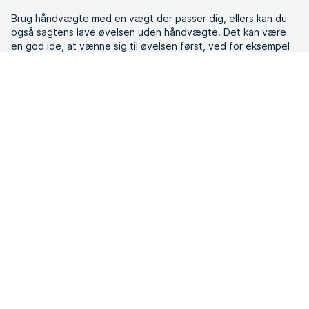
kernemuskulaturen.
Gentag i det ønskede antal gange.
Brug håndvægte med en vægt der passer dig, ellers kan du
også sagtens lave øvelsen uden håndvægte. Det kan være
en god ide, at vænne sig til øvelsen først, ved for eksempel
at lave øvelsen et par gange uden håndvægte.
Vår trener, Shora, tar deg gjennom øvelsen:
Træn med et helhedsperspektiv
Variation i armtræningen er vigtig. Det er en fordel at skabe
en stabilitet, der hjælper de forskellige muskelgrupper med at
fordele vægten sikkert. Hvis du for eksempel vil øge
belastningen af ​​triceps, skal resten af ​​de tilhørende muskler
være klar og stabile til den øgede vægt. Det kan for
eksempel være godt at træne ryg og skuldre, da de ofte
indgår i mange armøvelser. Husk at variere din træning og
fokusere på flere forskellige muskelgrupper, enten i én
træningssession eller over flere træningssæt
Læs mere om, hvordan du træner styrke derhjemme!
Hvor ofte skal du træne dine arme?