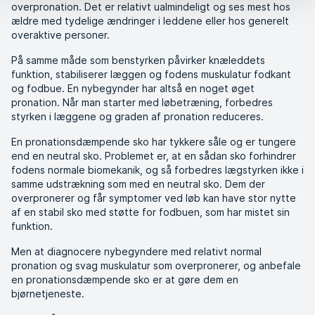
overpronation. Det er relativt ualmindeligt og ses mest hos
ældre med tydelige ændringer i leddene eller hos generelt
overaktive personer.
På samme måde som benstyrken påvirker knæleddets
funktion, stabiliserer læggen og fodens muskulatur fodkant
og fodbue. En nybegynder har altså en noget øget
pronation. Når man starter med løbetræning, forbedres
styrken i læggene og graden af pronation reduceres.
En pronationsdæmpende sko har tykkere såle og er tungere
end en neutral sko. Problemet er, at en sådan sko forhindrer
fodens normale biomekanik, og så forbedres lægstyrken ikke i
samme udstrækning som med en neutral sko. Dem der
overpronerer og får symptomer ved løb kan have stor nytte
af en stabil sko med støtte for fodbuen, som har mistet sin
funktion.
Men at diagnocere nybegyndere med relativt normal
pronation og svag muskulatur som overpronerer, og anbefale
en pronationsdæmpende sko er at gøre dem en
bjørnetjeneste.