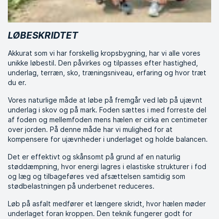
LØBESKRIDTET
Akkurat som vi har forskellig kropsbygning, har vi alle vores
unikke løbestil. Den påvirkes og tilpasses efter hastighed,
underlag, terræn, sko, træningsniveau, erfaring og hvor træt
du er.
Vores naturlige måde at løbe på fremgår ved løb på ujævnt
underlag i skov og på mark. Foden sættes i med forreste del
af foden og mellemfoden mens hælen er cirka en centimeter
over jorden. På denne måde har vi mulighed for at
kompensere for ujævnheder i underlaget og holde balancen.
Det er effektivt og skånsomt på grund af en naturlig
støddæmpning, hvor energi lagres i elastiske strukturer i fod
og læg og tilbageføres ved afsættelsen samtidig som
stødbelastningen på underbenet reduceres.
Løb på asfalt medfører et længere skridt, hvor hælen møder
underlaget foran kroppen. Den teknik fungerer godt for