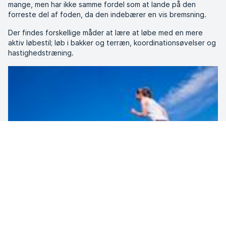
mange, men har ikke samme fordel som at lande på den
forreste del af foden, da den indebærer en vis bremsning.
Der findes forskellige måder at lære at løbe med en mere
aktiv løbestil; løb i bakker og terræn, koordinationsøvelser og
hastighedstræning.
Nysgerrig på hvordan du kan træne løb og kondition? Vi har
gjort det nemt for dig, der elsker konditionstræning, og har
samlet mange af vores
træningstilbud til dig der ønsker at