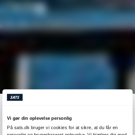
HVAD ER KORREKT LØBETEKNIK?
Vi gør din oplevelse personlig
I takt med den øgede interesse for løb, får vi rigtig
På sats.dk bruger vi cookies for at sikre, at du får en
mange råd om, hvordan vi skal løbe, og hvilke sko vi bør
personlig og brugerbaseret oplevelse. Vi hjælper dig med