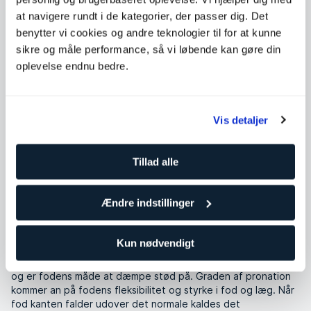
bruge for at undgå skader og blive bedre løbere.
at navigere rundt i de kategorier, der passer dig. Det
benytter vi cookies og andre teknologier til for at kunne
sikre og måle performance, så vi løbende kan gøre din
oplevelse endnu bedre.
SATS
Vis detaljer
Kategori
Træning og træningstips
Men løsningerne er ofte meget forenklede og mere rettet
Tillad alle
mod at tilpasse udstyret i stedet for træningen, mener
Tobias Rollne, personlig træner i SATS og specialist i
idrætsmedicin. Her forklarer han nogle almindelige begreber
Ændre indstillinger
forbundet med løb.
PRONATION OG SKO
Kun nødvendigt
En vis grad af pronation (indadvendt vridning) er helt naturlig
og er fodens måde at dæmpe stød på. Graden af pronation
kommer an på fodens fleksibilitet og styrke i fod og læg. Når
fod kanten falder udover det normale kaldes det