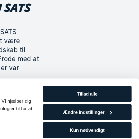
 SATS
å SATS
et være
skab til
 Frode med at
er var
Tillad alle
 Vi hjælper dig
ogier til for at
Ændre indstillinger
Kun nødvendigt