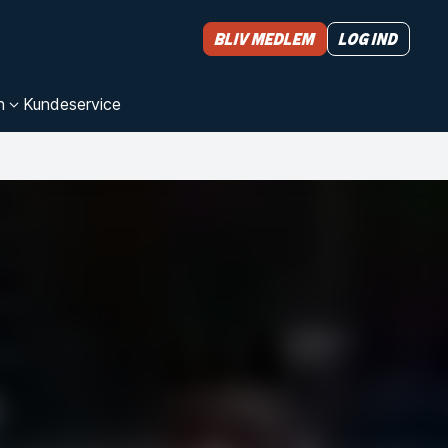
Bliv medlem
Log ind
n
Kundeservice