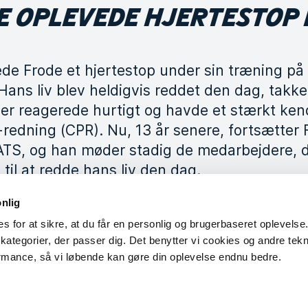
E OPLEVEDE HJERTESTOP I
ede Frode et hjertestop under sin træning p
Hans liv blev heldigvis reddet den dag, takk
der reagerede hurtigt og havde et stærkt kend
-redning (CPR). Nu, 13 år senere, fortsætter
TS, og han møder stadig de medarbejdere, d
til at redde hans liv den dag.
onlig
s for at sikre, at du får en personlig og brugerbaseret oplevelse.
medlemmer
kategorier, der passer dig. Det benytter vi cookies og andre teknol
rmance, så vi løbende kan gøre din oplevelse endnu bedre.
og livreddende førstehjælp hos SATS