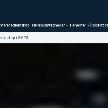
nter
Medlemskab
Træningsmuligheder
Tjenester
Inspiratio
ertestop i SATS