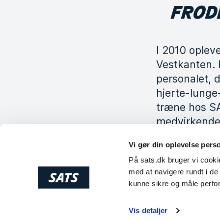
FROD
I 2010 oplev
Vestkanten. 
personalet, 
hjerte-lunge
træne hos SA
medvirkende 
Vi gør din oplevelse pers
På sats.dk bruger vi cookie
Kategori
Vores 
med at navigere rundt i de 
kunne sikre og måle perfo
Frode modt
Vis detaljer